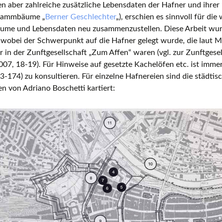
n aber zahlreiche zusätzliche Lebensdaten der Hafner und ihrer F
Europäische Töpferei- und
Stammbäume „
Berner Geschlechter
„), erschien es sinnvoll für die
Keramikmuseen, Museen mit gro
me und Lebensdaten neu zusammenzustellen. Diese Arbeit wurd
Keramiksammlungen
, wobei der Schwerpunkt auf die Hafner gelegt wurde, die laut 
r in der Zunftgesellschaft „Zum Affen“ waren (vgl. zur Zunftgesel
Keramikfilme
07, 18-19). Für Hinweise auf gesetzte Kachelöfen etc. ist imm
3-174) zu konsultieren. Für einzelne Hafnereien sind die städti
n von Adriano Boschetti kartiert: