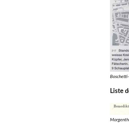
Boschetti
Liste 
Morgenth