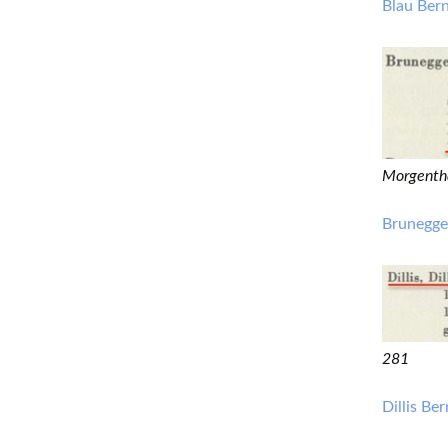
Blau B
Morgenth
Brunegge
281
Dillis 