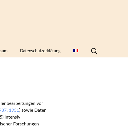
Suchen
ssum
Datenschutzerklärung
nach:
hern,
ellenbearbeitungen vor
937
,
1951
) sowie Daten
) intensiv
gischer Forschungen
)