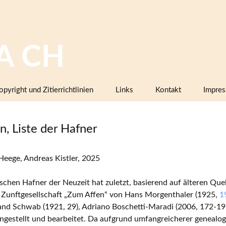
A CH
opyright und Zitierrichtlinien
Links
Kontakt
Impre
Bilddatenbanken mit Keramik,
Firmenkatalogen oder Musterbüc
n, Liste der Hafner
Herstellermarken
Keramiklexika, Glossare,
eege, Andreas Kistler, 2025
Arbeitsanleitungen
Vereine, Arbeitsgemeinschaften,
schen Hafner der Neuzeit hat zuletzt, basierend auf älteren Qu
Sammlerorganisationen
r Zunftgesellschaft „Zum Affen“ von Hans Morgenthaler (1925,
1
nd Schwab (1921, 29), Adriano Boschetti-Maradi (2006, 172-195
Museen und Institutionen in der
gestellt und bearbeitet. Da aufgrund umfangreicherer genealo
Schweiz (inklusive Projektpartner