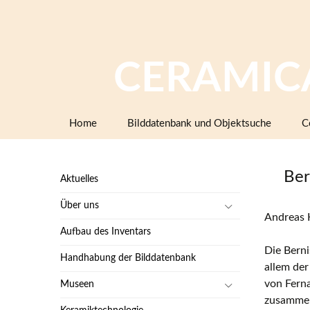
CERAMIC
Zum
Home
Bilddatenbank und Objektsuche
C
Inhalt
springen
Ber
Aktuelles
Über uns
Andreas H
Aufbau des Inventars
Die Berni
Handhabung der Bilddatenbank
allem de
von Ferna
Museen
zusammen