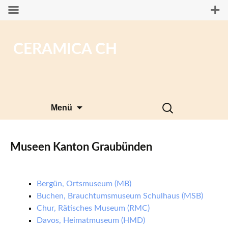
CERAMICA CH
Zum
Suchen
Menü
Inhalt
nach:
springen
Museen Kanton Graubünden
Bergün, Ortsmuseum (MB)
Buchen, Brauchtumsmuseum Schulhaus (MSB)
Chur, Rätisches Museum (RMC)
Davos, Heimatmuseum (HMD)