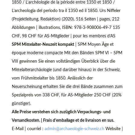
1850 / L’archéologie de la période entre 1350 et 1850 /
L’archeologia del periodo tra il 1350 ed il 1850. Urs Niffeler
(Projektleitung, Redaktion) (2020). 516 Seiten | pages, 212
Abbildungen | illustrations, ISBN: 978-3-908006-49-7 135
CHF, 98 CHF für AS-Mitglieder | pour les membres d’AS
SPM Mittelalter-Neuzeit kompakt
| SPM Moyen Âge et
époque moderne compacte Mit den Bänden SPM VI – SPM
VIII gewinnen Sie einen vollständigen Überblick über die
Mittelalterarchäologie (und darüber hinaus) in der Schweiz,
vom Frühmittelalter bis 1850. Anlässlich der
Neuerscheinung erhalten Sie die drei Bände zusammen zum
Spezialpreis von 338 CHF, für AS-Mitglieder 250 CHF (20%
günstiger).
Alle Preise verstehen sich zuzüglich Verpackungs- und
Versandkosten. | Frais d’emballage et de livraison en sus.
E-Mail | courriel :
admin@archaeologie-schweiz.ch
Website |