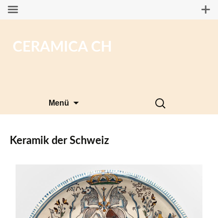
CERAMICA CH
Zum
Suchen
Menü
Inhalt
nach:
springen
Keramik der Schweiz