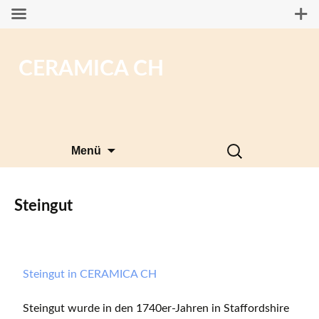
CERAMICA CH
Zum
Suchen
Menü
Inhalt
nach:
springen
Steingut
Steingut in CERAMICA CH
Steingut wurde in den 1740er-Jahren in Staffordshire