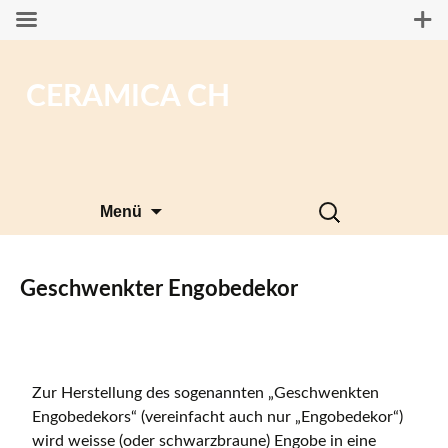
CERAMICA CH
Zum
Suchen
Menü
Inhalt
nach:
springen
Geschwenkter Engobedekor
Zur Herstellung des sogenannten „Geschwenkten
Engobedekors“ (vereinfacht auch nur „Engobedekor“)
wird weisse (oder schwarzbraune) Engobe in eine