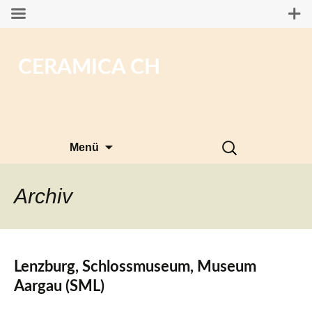
CERAMICA CH
Zum
Suchen
Menü
Inhalt
nach:
springen
Archiv
Lenzburg, Schlossmuseum, Museum
Aargau (SML)