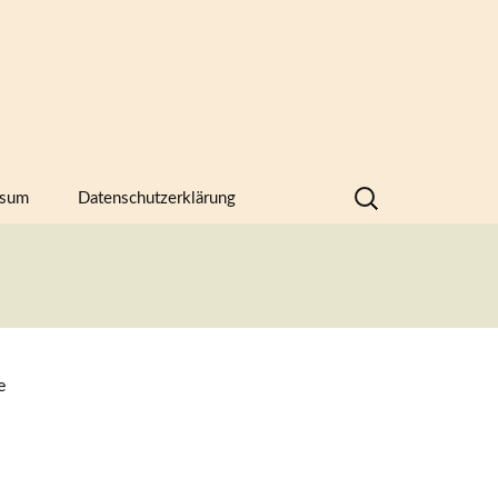
Suchen
ssum
Datenschutzerklärung
nach:
hern,
e
)