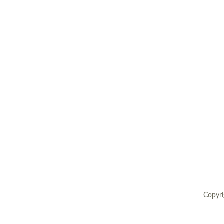
Europäische Töpferei- und
Keramikmuseen, Museen mit gro
Keramiksammlungen
Keramikfilme
Copyri