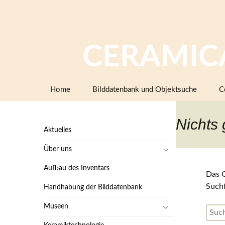
CERAMIC
Zum
Home
Bilddatenbank und Objektsuche
C
Inhalt
springen
Nichts
Aktuelles
Über uns
Aufbau des Inventars
Das G
Such
Handhabung der Bilddatenbank
Museen
Such
nach: