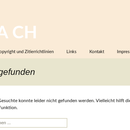
A CH
opyright und Zitierrichtlinien
Links
Kontakt
Impre
Bilddatenbanken mit Keramik,
 gefunden
Firmenkatalogen oder Musterbüc
Herstellermarken
Keramiklexika, Glossare,
Arbeitsanleitungen
esuchte konnte leider nicht gefunden werden. Vielleicht hilft di
Vereine, Arbeitsgemeinschaften,
funktion.
Sammlerorganisationen
en
Museen und Institutionen in der
Schweiz (inklusive Projektpartner