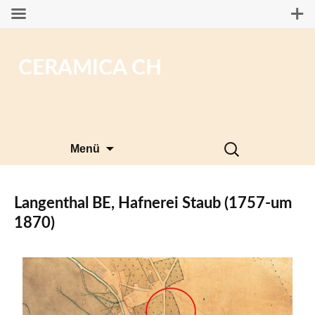
CERAMICA CH
Zum
Suchen
Menü
Inhalt
nach:
springen
Langenthal BE, Hafnerei Staub (1757-um
1870)