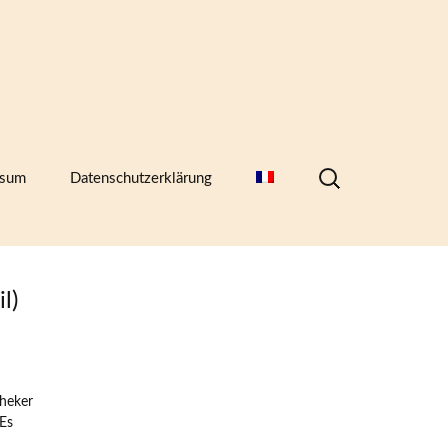
Suchen
ssum
Datenschutzerklärung
nach:
hern,
l)
theker
Es
)