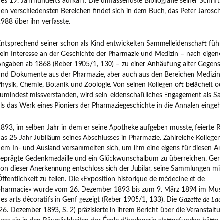
des 19. Jahrhunderts aufkam. Die umfassendste Bibliografie seiner Schrift
den verschiedensten Bereichen findet sich in dem Buch, das Peter Jarosc
1988 über ihn verfasste.
Entsprechend seiner schon als Kind entwickelten Sammelleidenschaft füh
sein Interesse an der Geschichte der Pharmazie und Medizin – nach eigen
Angaben ab 1868 (Reber 1905/1, 130) – zu einer Anhäufung alter Gegen
und Dokumente aus der Pharmazie, aber auch aus den Bereichen Medizin
Physik, Chemie, Botanik und Zoologie. Von seinen Kollegen oft belächelt o
zumindest missverstanden, wird sein leidenschaftliches Engagement als 
als das Werk eines Pioniers der Pharmaziegeschichte in die Annalen einge
1893, im selben Jahr in dem er seine Apotheke aufgeben musste, feierte 
das 25-Jahr-Jubiläum seines Abschlusses in Pharmazie. Zahlreiche Kollege
dem In- und Ausland versammelten sich, um ihm eine eigens für diesen A
geprägte Gedenkmedaille und ein Glückwunschalbum zu überreichen. Ger
von dieser Anerkennung entschloss sich der Jubilar, seine Sammlungen mi
Öffentlichkeit zu teilen. Die «Exposition historique de médecine et de
pharmacie» wurde vom 26. Dezember 1893 bis zum 9. März 1894 im Mu
des arts décoratifs in Genf gezeigt (Reber 1905/1, 133). Die
Gazette de La
(26. Dezember 1893, S. 2) präzisierte in ihrem Bericht über die Veranstaltu