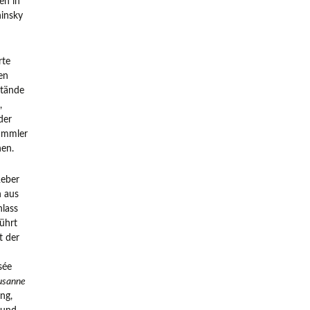
en in
hinsky
rte
en
stände
,
der
Sammler
hen.
Reber
n aus
nlass
ührt
t der
sée
usanne
ng,