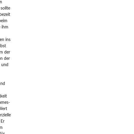
en
sollte
bezeit
beim
e ihm
en ins
lbst
em der
n der
n und
und
keit
James-
Wert
zielle
 Er
im