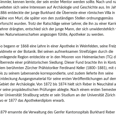
Simmler, kennen lernte, der sein erster Mentor werden sollte. Nach und n
weiteten sich seine Interessen auf Archäologie und Geschichte aus. Im Ja
1886 entdeckte der junge Burkhard die Überreste einer römischen Villa in
Nähe von Muri, die später von den zuständigen Stellen ordnungsgemäss
rforscht wurden. Trotz der Ratschläge seiner Lehrer, die ihn zu einer Karri
Lehrer drängten, entschied sich der junge Mann, der sich unwiderstehlich
den Naturwissenschaften angezogen fühlte, Apotheker zu werden.
So begann er 1868 eine Lehre in einer Apotheke in Weinfelden, seine Freiz
widmete er der Botanik. Bei seinen aufmerksamen Streifzügen durch die
umliegende Region entdeckte er in den Mooren von Heimenlachen (TG) d
Überreste einer prähistorischen Siedlung. Dieser Fund brachte ihn in Kont
dem berühmten Zürcher Prähistoriker Ferdinand Keller (1800–1881), mit 
bis zu seinem Lebensende korrespondierte, und zudem lieferte ihm seine
Entdeckung Ausgangsmaterial für seine ersten Veröffentlichungen auf de
Gebiet der Archäologie. Von 1872 bis 1874 hielt sich Reber in Neuchâtel 
er seine propädeutischen Prüfungen ablegte. Nach einem ersten Semeste
der Universität Straßburg setzte er sein Studium an der Universität Zürich 
wo er 1877 das Apothekerdiplom erwarb.
1879 ernannte die Verwaltung des Genfer Kantonsspitals Burkhard Reber