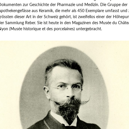
Dokumenten zur Geschichte der Pharmazie und Medizin. Die Gruppe der
Europäische Töpferei- und
Apothekengefässe aus Keramik, die mehr als 450 Exemplare umfasst und 
Keramikmuseen, Museen mit gro
grössten dieser Art in der Schweiz gehört, ist zweifellos einer der Höhepu
Keramiksammlungen
der Sammlung Reber. Sie ist heute in den Magazinen des Musée du Châte
Nyon (Musée historique et des porcelaines) untergebracht.
Keramikfilme