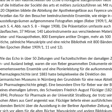
dass sie in den Räumlichkeiten der École d’horlogerie stattgefunden hätte
uf die Initiative der Société des arts et métiers zurückzuführen sei. Mit 
420 Objekten bildete die Abteilung der Apothekengefässe aus Fayence un
Porzellan das für den Besucher beeindruckendste Ensemble, wie einige in
Ausstellungsräumen aufgenommene Fotografien zeigen (Reber 1909/1, A
nach S. 4, Abb. nach S. 8 – Heger 1908). Die Präsentation umfasste auch
Glasflaschen, 37 Mörser, 140 Laborinstrumente aus verschiedenen Materia
Reise- und Hausapotheken, 800 Exemplare antiker Drogen, mehr als 500
Stiche, zahlreiche Manuskripte und eine reiche Bibliothek mit 800 Bänden
allen Epochen (Reber 1909/1, 11 und 12).
Wie das Echo in über 50 Zeitungen und Fachzeitschriften der damaligen Z
In- und Ausland belegt, waren die von Reber gesammelten Dokumente ei
bemerkenswertes Ensemble und eine Pionierleistung für die aufkommend
Pharmaziegeschichte (erst 1883 hatte beispielsweise die Direktion des
Germanischen Museums in Nürnberg den Grundstein für eine neue Abtei
für Pharmaziegeschichte gelegt). Eine besondere Ehre für Reber war der 
seines ehemaligen Lehrers, des Schweizers Friedrich August Flückiger (18
1894), Professor für Pharmazie an der Universität Straßburg, der trotz sei
hohen Alters aus Genf angereist war. Flückiger lieferte einen ausführliche
lobenden Bericht über die Ausstellung in der Berliner Apotheker-Zeitung, 
er sich vor allem für die alten Bücher, Manuskripte und andere Bilddoku