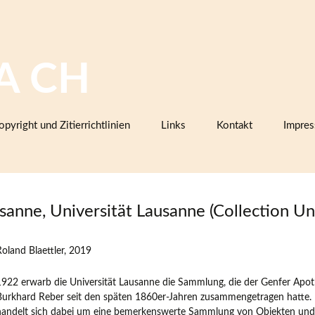
A CH
opyright und Zitierrichtlinien
Links
Kontakt
Impre
Bilddatenbanken mit Keramik,
Firmenkatalogen oder Musterbüc
Herstellermarken
sanne, Universität Lausanne (Collection Uni
Keramiklexika, Glossare,
Arbeitsanleitungen
Roland Blaettler, 2019
Vereine, Arbeitsgemeinschaften,
Sammlerorganisationen
1922 erwarb die Universität Lausanne die Sammlung, die der Genfer Apo
Museen und Institutionen in der
Burkhard Reber seit den späten 1860er-Jahren zusammengetragen hatte. 
Schweiz (inklusive Projektpartner
handelt sich dabei um eine bemerkenswerte Sammlung von Objekten und