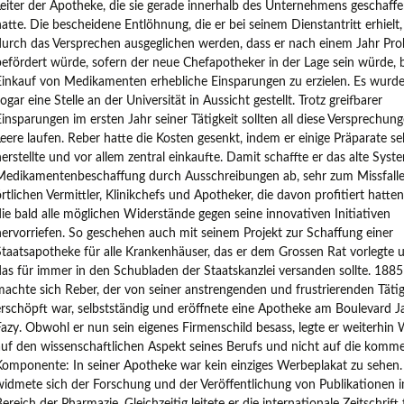
Leiter der Apotheke, die sie gerade innerhalb des Unternehmens geschaff
atte. Die bescheidene Entlöhnung, die er bei seinem Dienstantritt erhielt, 
durch das Versprechen ausgeglichen werden, dass er nach einem Jahr Pro
befördert würde, sofern der neue Chefapotheker in der Lage sein würde, 
Einkauf von Medikamenten erhebliche Einsparungen zu erzielen. Es wurd
ogar eine Stelle an der Universität in Aussicht gestellt. Trotz greifbarer
Einsparungen im ersten Jahr seiner Tätigkeit sollten all diese Versprechung
Leere laufen. Reber hatte die Kosten gesenkt, indem er einige Präparate se
herstellte und vor allem zentral einkaufte. Damit schaffte er das alte Syst
Medikamentenbeschaffung durch Ausschreibungen ab, sehr zum Missfalle
örtlichen Vermittler, Klinikchefs und Apotheker, die davon profitiert hatte
die bald alle möglichen Widerstände gegen seine innovativen Initiativen
hervorriefen. So geschehen auch mit seinem Projekt zur Schaffung einer
Staatsapotheke für alle Krankenhäuser, das er dem Grossen Rat vorlegte 
das für immer in den Schubladen der Staatskanzlei versanden sollte. 1885
machte sich Reber, der von seiner anstrengenden und frustrierenden Tätig
erschöpft war, selbstständig und eröffnete eine Apotheke am Boulevard 
Fazy. Obwohl er nun sein eigenes Firmenschild besass, legte er weiterhin 
auf den wissenschaftlichen Aspekt seines Berufs und nicht auf die kommer
Komponente: In seiner Apotheke war kein einziges Werbeplakat zu sehen.
widmete sich der Forschung und der Veröffentlichung von Publikationen 