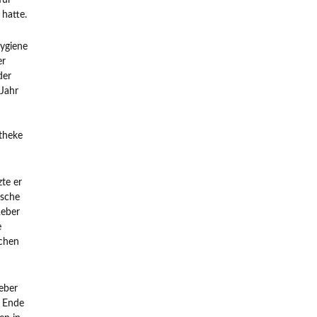
für
 hatte.
Hygiene
er
der
 Jahr
otheke
te er
ische
Reber
e
schen
eber
n Ende