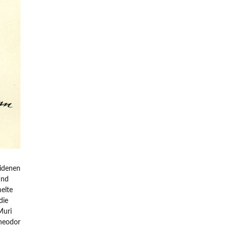
eidenen
und
elte
die
Muri
Theodor