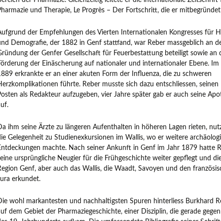
ereich der Pharmazie. Gleichzeitig leitete er die internationale Zeitschrift 
Pharmazie und Therapie, Le Progrès – Der Fortschritt, die er mitbegründet
Aufgrund der Empfehlungen des Vierten Internationalen Kongresses für 
und Demografie, der 1882 in Genf stattfand, war Reber massgeblich an d
Gründung der Genfer Gesellschaft für Feuerbestattung beteiligt sowie an 
Förderung der Einäscherung auf nationaler und internationaler Ebene. Im
1889 erkrankte er an einer akuten Form der Influenza, die zu schweren
Herzkomplikationen führte. Reber musste sich dazu entschliessen, seinen
Posten als Redakteur aufzugeben, vier Jahre später gab er auch seine Ap
uf.
Da ihm seine Ärzte zu längeren Aufenthalten in höheren Lagen rieten, nutz
die Gelegenheit zu Studienexkursionen im Wallis, wo er weitere archäolog
Entdeckungen machte. Nach seiner Ankunft in Genf im Jahr 1879 hatte 
seine ursprüngliche Neugier für die Frühgeschichte weiter gepflegt und di
Region Genf, aber auch das Wallis, die Waadt, Savoyen und den französi
Jura erkundet.
Die wohl markantesten und nachhaltigsten Spuren hinterliess Burkhard R
auf dem Gebiet der Pharmaziegeschichte, einer Disziplin, die gerade gege