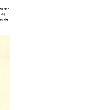
zu den
ssen
nkte
au de