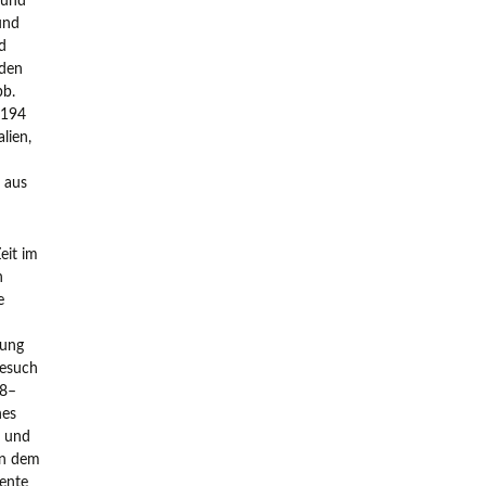
 und
rund
d
 den
bb.
 194
lien,
 aus
eit im
n
e
lung
Besuch
28–
nes
n und
in dem
mente