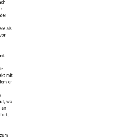
ach
hr
 der
ere als
 von
eit
ie
akt mit
dem er
m
auf, wo
r an
fort,
 zum