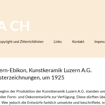
A CH
opyright und Zitierrichtlinien
Links
Kontakt
Impre
Bilddatenbanken mit Keramik,
Firmenkatalogen oder Musterbüc
Herstellermarken
ern-Ebikon, Kunstkeramik Luzern A.G.
Keramiklexika, Glossare,
Arbeitsanleitungen
terzeichnungen, um 1925
Vereine, Arbeitsgemeinschaften,
Sammlerorganisationen
Beginn der Produktion der Kunstkeramik Luzern A.G. standen um
oller Form- und Dekorentwürfe zur Verfügung. Diese dürften üb
Museen und Institutionen in der
Schweiz (inklusive Projektpartner
Wer jedoch die Entwürfe farblich umsetzte und beschriftete, ist