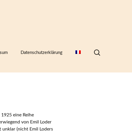
Suchen
ssum
Datenschutzerklärung
nach:
hern,
 1925 eine Reihe
erwiegend von Emil Loder
)
 unklar (nicht Emil Loders