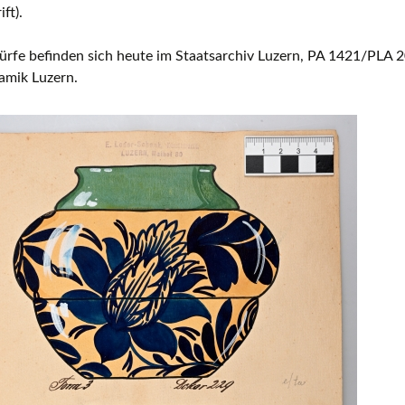
ft).
Europäische Töpferei- und
Keramikmuseen, Museen mit gro
Keramiksammlungen
ürfe befinden sich heute im Staatsarchiv Luzern, PA 1421/PLA 2
amik Luzern.
Keramikfilme