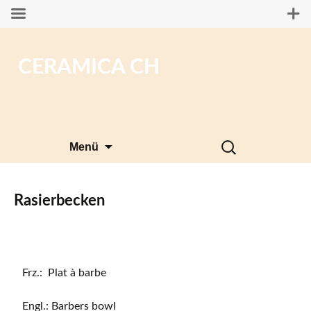
CERAMICA CH
Zum
Suchen
Menü
Inhalt
nach:
springen
Rasierbecken
Frz.: Plat à barbe
Engl.: Barbers bowl