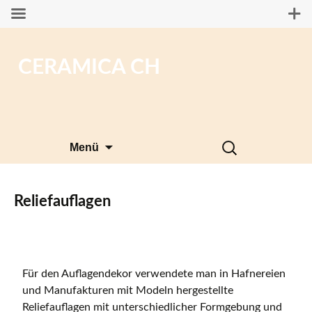
CERAMICA CH
Zum
Suchen
Menü
Inhalt
nach:
springen
Reliefauflagen
Für den Auflagendekor verwendete man in Hafnereien
und Manufakturen mit Modeln hergestellte
Reliefauflagen mit unterschiedlicher Formgebung und