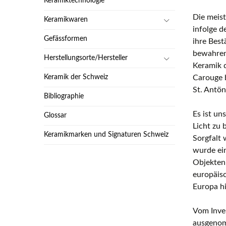
Keramiktechnologie
Die meist
Keramikwaren
infolge d
Gefässformen
ihre Best
bewahren
Herstellungsorte/Hersteller
Keramik d
Keramik der Schweiz
Carouge b
St. Antön
Bibliographie
Es ist un
Glossar
Licht zu 
Keramikmarken und Signaturen Schweiz
Sorgfalt 
wurde ei
Objekten
europäisc
Europa hi
Vom Inve
ausgenom