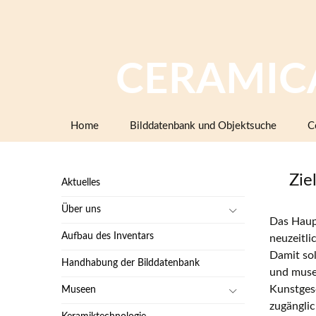
CERAMIC
Zum
Home
Bilddatenbank und Objektsuche
C
Inhalt
springen
Zie
Aktuelles
Über uns
Das Haup
Aufbau des Inventars
neuzeitl
Damit sol
Handhabung der Bilddatenbank
und musea
Kunstges
Museen
zugänglic