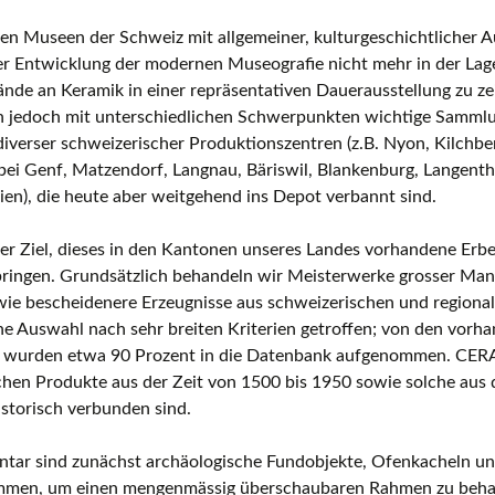
Europäische Töpferei- und
en Museen der Schweiz mit allgemeiner, kulturgeschichtlicher A
Keramikmuseen, Museen mit gro
er Entwicklung der modernen Museografie nicht mehr in der Lag
Keramiksammlungen
ände an Keramik in einer repräsentativen Dauerausstellung zu zei
 jedoch mit unterschiedlichen Schwerpunkten wichtige Sammlu
Keramikfilme
iverser schweizerischer Produktionszentren (z.B. Nyon, Kilchbe
ei Genf, Matzendorf, Langnau, Bäriswil, Blankenburg, Langenth
ien), die heute aber weitgehend ins Depot verbannt sind.
ser Ziel, dieses in den Kantonen unseres Landes vorhandene Er
bringen. Grundsätzlich behandeln wir Meisterwerke grosser Man
wie bescheidenere Erzeugnisse aus schweizerischen und regional
ne Auswahl nach sehr breiten Kriterien getroffen; von den vor
 wurden etwa 90 Prozent in die Datenbank aufgenommen. CERAM
hen Produkte aus der Zeit von 1500 bis 1950 sowie solche aus d
storisch verbunden sind.
ntar sind zunächst archäologische Fundobjekte, Ofenkacheln u
men, um einen mengenmässig überschaubaren Rahmen zu behalt