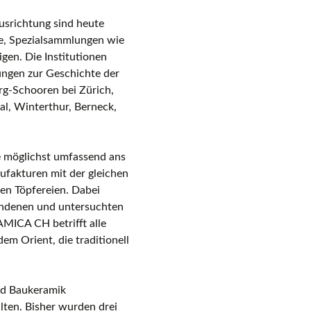
usrichtung sind heute
ssen
e, Spezial­sammlungen wie
gen. Die Institutionen
ngen zur Geschichte der
rg-Schooren bei Zürich,
al, Winterthur, Berneck,
be möglichst umfassend ans
ufakturen mit der gleichen
en Töpfereien. Dabei
handenen und untersuchten
ICA CH betrifft alle
em Orient, die traditionell
nd Baukeramik
en. Bisher wurden drei