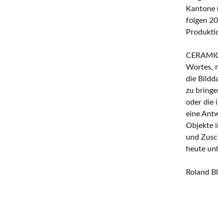
Kantone (
folgen 2
Produktio
CERAMICA
Wortes, m
die Bild
zu bringe
oder die 
eine Antw
Objekte 
und Zusch
heute unb
Roland B