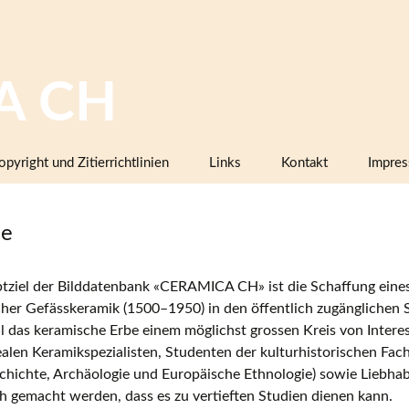
A CH
opyright und Zitierrichtlinien
Links
Kontakt
Impre
Bilddatenbanken mit Keramik,
Firmenkatalogen oder Musterbüc
le
Herstellermarken
Keramiklexika, Glossare,
tziel der Bilddatenbank «CERAMICA CH» ist die Schaffung eines
Arbeitsanleitungen
icher Gefässkeramik (1500–1950) in den öffentlich zugängliche
Vereine, Arbeitsgemeinschaften,
l das keramische Erbe einem möglichst grossen Kreis von Intere
Sammlerorganisationen
len Keramikspezialisten, Studenten der kulturhistorischen Fac
chichte, Archäologie und Europäische Ethnologie) sowie Liebh
Museen und Institutionen in der
h gemacht werden, dass es zu vertieften Studien dienen kann.
Schweiz (inklusive Projektpartner