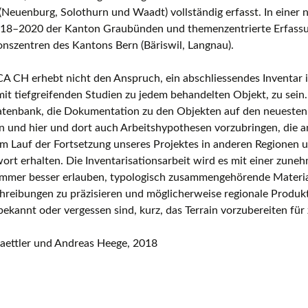
Neuenburg, Solothurn und Waadt) vollständig erfasst. In einer 
018–2020 der Kanton Graubünden und themenzentrierte Erfass
nszentren des Kantons Bern (Bäriswil, Langnau).
 CH erhebt nicht den Anspruch, ein abschliessendes Inventar i
it tiefgreifenden Studien zu jedem behandelten Objekt, zu sein
datenbank, die Dokumentation zu den Objekten auf den neuesten
n und hier und dort auch Arbeitshypothesen vorzubringen, die 
im Lauf der Fortsetzung unseres Projektes in anderen Regionen 
ort erhalten. Die Inventarisationsarbeit wird es mit einer zun
immer besser erlauben, typologisch zusammengehörende Materia
reibungen zu präzisieren und möglicherweise regionale Produkti
ekannt oder vergessen sind, kurz, das Terrain vorzubereiten für
laettler und Andreas Heege, 2018