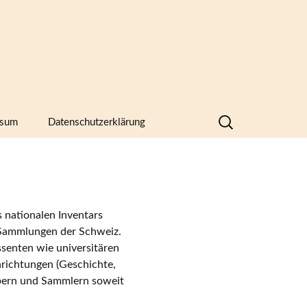
Suchen
ssum
Datenschutzerklärung
nach:
hern,
 nationalen Inventars
n Sammlungen der Schweiz.
ssenten wie universitären
hrichtungen (Geschichte,
abern und Sammlern soweit
)