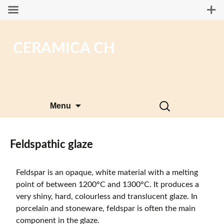
CERAMICA CH
Skip
Search
Menu
to
for:
content
Feldspathic glaze
Feldspar is an opaque, white material with a melting
point of between 1200°C and 1300°C. It produces a
very shiny, hard, colourless and translucent glaze. In
porcelain and stoneware, feldspar is often the main
component in the glaze.