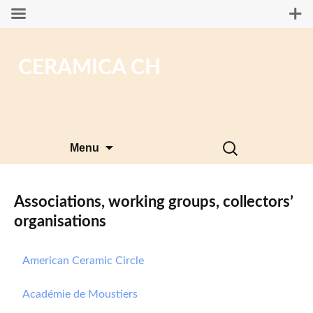
CERAMICA CH
Skip
Search
Menu
to
for:
content
Associations, working groups, collectors’
organisations
American Ceramic Circle
Académie de Moustiers