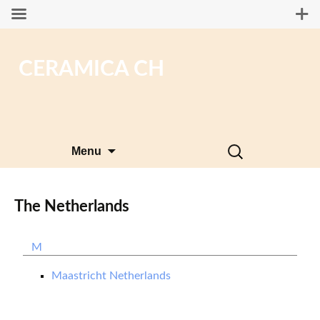
CERAMICA CH
Skip
Search
Menu
to
for:
content
The Netherlands
M
Maastricht Netherlands