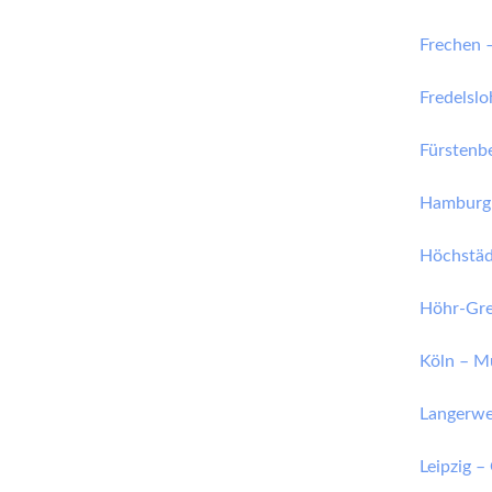
Frechen 
Fredelsl
Fürstenb
Hamburg 
Höchstäd
Höhr-Gr
Köln – 
Langerwe
Leipzig 