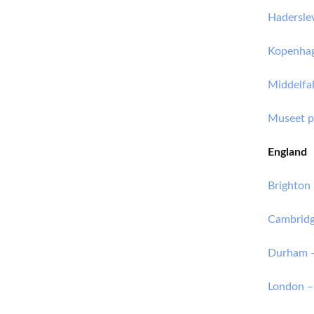
Hadersle
Kopenha
Middelfa
Museet p
England
Brighton
Cambridg
Durham 
London –