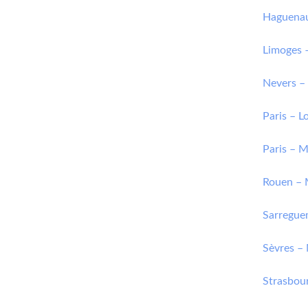
Haguenau
Limoges 
Nevers – 
Paris – L
Paris – M
Rouen – 
Sarregue
Sèvres –
Strasbou