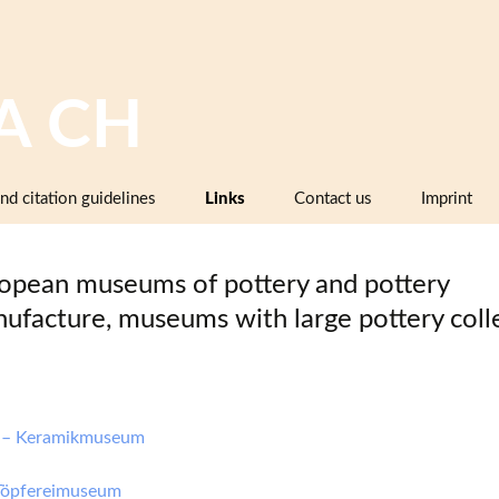
A CH
nd citation guidelines
Links
Contact us
Imprint
Image databases containing pottery,
company catalogues or pattern books
opean museums of pottery and pottery
and makers’ marks
ufacture, museums with large pottery coll
Pottery dictionaries, glossaries,
instruction manuals
Associations, working groups,
collectors’ organisations
 – Keramikmuseum
Museums and institutions in
Switzerland (including project partners)
Töpfereimuseum