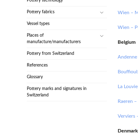
Pottery technology
Pottery fabrics
Wien – 
Vessel types
Wien – P
Places of
manufacture/manufacturers
Belgium
Pottery from Switzerland
Andenne 
References
Bouffioul
Glossary
La Louvie
Pottery marks and signatures in
Switzerland
Raeren –
Verviers 
Denmark