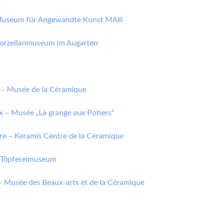
European museums of pottery and
Museum für Angewandte Kunst MAK
pottery manufacture, museums with
large pottery collections
orzellanmuseum im Augarten
Pottery films
– Musée de la Céramique
x – Musée „La grange aux Potiers“
re – Keramis Centre de la Céramique
 Töpfereimuseum
– Musée des Beaux-arts et de la Céramique