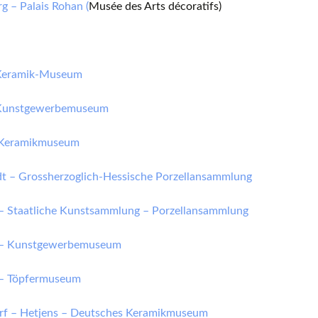
g – Palais Rohan (
Musée des Arts décoratifs)
 Keramik-Museum
 Kunstgewerbemuseum
 Keramikmuseum
t – Grossherzoglich-Hessische Porzellansammlung
– Staatliche Kunstsammlung – Porzellansammlung
 – Kunstgewerbemuseum
– Töpfermuseum
rf – Hetjens – Deutsches Keramikmuseum