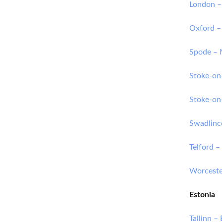
London –
Oxford 
Spode – 
Stoke-on
Stoke-o
Swadlinc
Telford 
Worceste
Estonia
Tallinn 