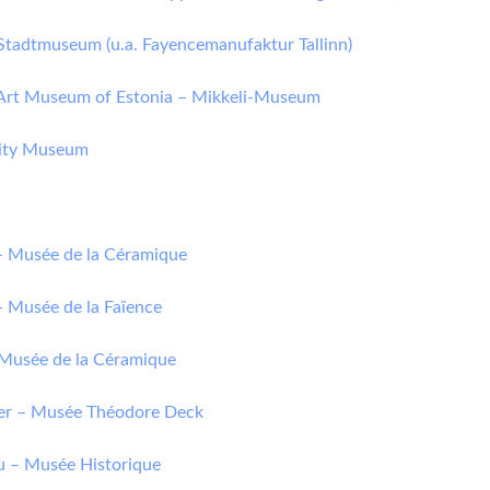
 Stadtmuseum (u.a. Fayencemanufaktur Tallinn)
– Art Museum of Estonia – Mikkeli-Museum
City Museum
– Musée de la Céramique
– Musée de la Faïence
 Musée de la Céramique
er – Musée Théodore Deck
 – Musée Historique