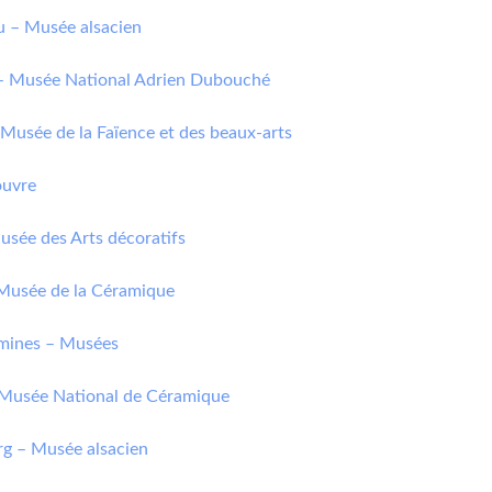
 – Musée alsacien
– Musée National Adrien Dubouché
Musée de la Faïence et des beaux-arts
ouvre
usée des Arts décoratifs
Musée de la Céramique
mines – Musées
 Musée National de Céramique
rg – Musée alsacien