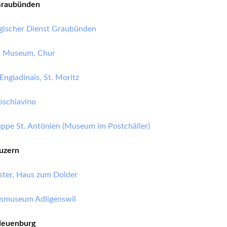
Graubünden
gischer Dienst Graubünden
s Museum, Chur
ngiadinais, St. Moritz
schiavino
uppe St. Antönien (Museum im Postchäller)
uzern
ter, Haus zum Dolder
ssmuseum Adligenswil
Neuenburg