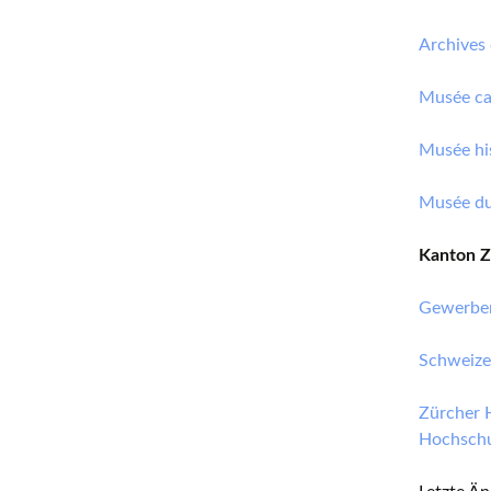
Archives
Musée can
Musée his
Musée du
Kanton Z
Gewerbe
Schweize
Zürcher 
Hochschu