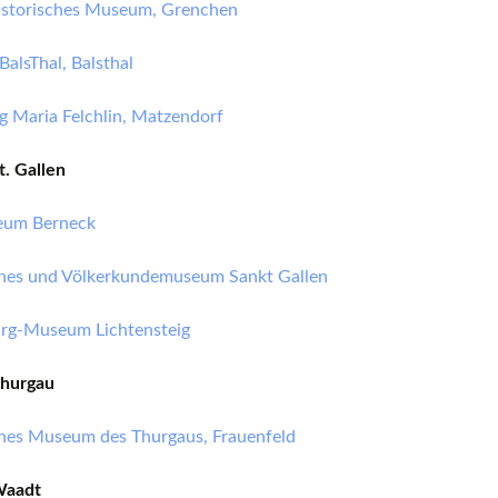
istorisches Museum, Grenchen
alsThal, Balsthal
 Maria Felchlin, Matzendorf
t. Gallen
eum Berneck
ches und Völkerkundemuseum Sankt Gallen
rg-Museum Lichtensteig
hurgau
ches Museum des Thurgaus, Frauenfeld
Waadt