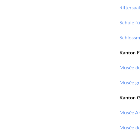
Rittersaa
Schule fü
Schloss
Kanton F
Musée du
Musée gru
Kanton 
Musée Ar
Musée de