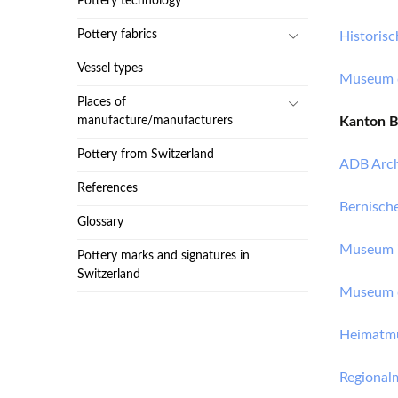
Pottery technology
Pottery fabrics
Historis
Vessel types
Museum d
Places of
manufacture/manufacturers
Kanton 
Pottery from Switzerland
ADB Arch
References
Bernisch
Glossary
Museum i
Pottery marks and signatures in
Switzerland
Museum d
Heimatmu
Regional