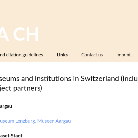
A CH
nd citation guidelines
Links
Contact us
Imprint
Image databases containing pottery,
company catalogues or pattern books
eums and institutions in Switzerland (incl
and makers’ marks
ject partners)
Pottery dictionaries, glossaries,
instruction manuals
argau
Associations, working groups,
collectors’ organisations
useum Lenzburg, Museen Aargau
Museums and institutions in
Switzerland (including project
asel-Stadt