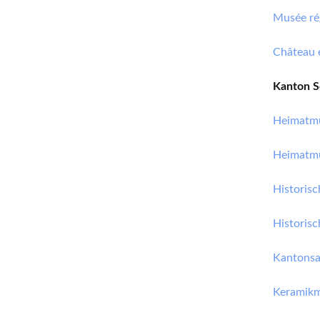
Musée rég
Château 
Kanton S
Heimatmu
Heimatmu
Historis
Historis
Kantonsa
Keramik