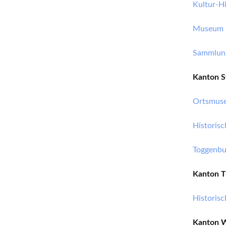
Kultur-H
Museum B
Sammlung
Kanton S
Ortsmus
Historis
Toggenbu
Kanton T
Historis
Kanton 