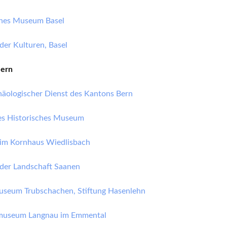
partners)
ches Museum Basel
European museums of pottery and
pottery manufacture, museums with
large pottery collections
er Kulturen, Basel
Pottery films
Bern
äologischer Dienst des Kantons Bern
es Historisches Museum
m Kornhaus Wiedlisbach
er Landschaft Saanen
seum Trubschachen, Stiftung Hasenlehn
museum Langnau im Emmental