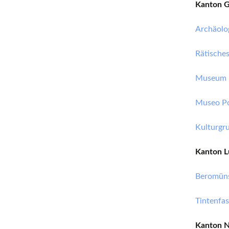
Kanton 
Archäolo
Rätische
Museum E
Museo Po
Kulturgr
Kanton L
Beromüns
Tintenfa
Kanton 