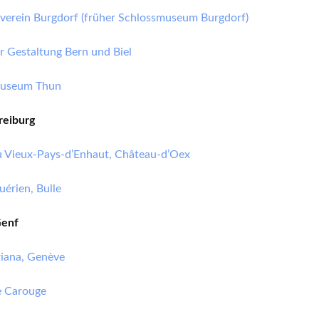
lverein Burgdorf (früher Schlossmuseum Burgdorf)
r Gestaltung Bern und Biel
museum Thun
reiburg
 Vieux-Pays-d’Enhaut, Château-d’Oex
érien, Bulle
Genf
iana, Genève
 Carouge