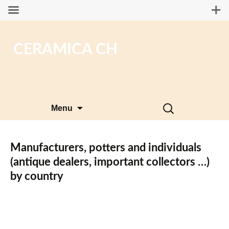
CERAMICA CH
Skip
Search
Menu
to
for:
content
Manufacturers, potters and individuals
(antique dealers, important collectors …)
by country