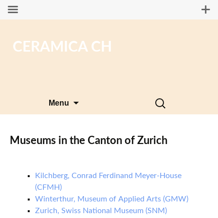
CERAMICA CH
Skip
Search
Menu
to
for:
content
Museums in the Canton of Zurich
Kilchberg, Conrad Ferdinand Meyer-House
(CFMH)
Winterthur, Museum of Applied Arts (GMW)
Zurich, Swiss National Museum (SNM)