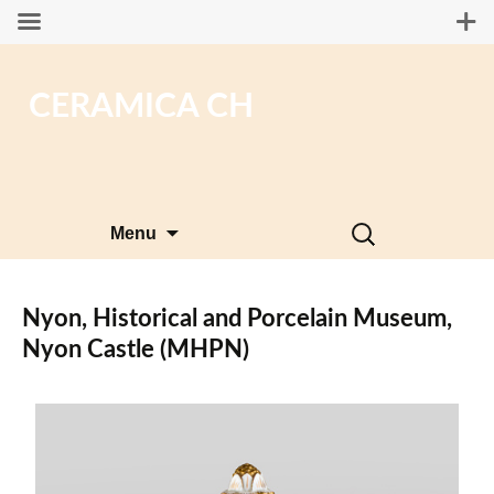
CERAMICA CH
Skip
Search
Menu
to
for:
content
Nyon, Historical and Porcelain Museum,
Nyon Castle (MHPN)