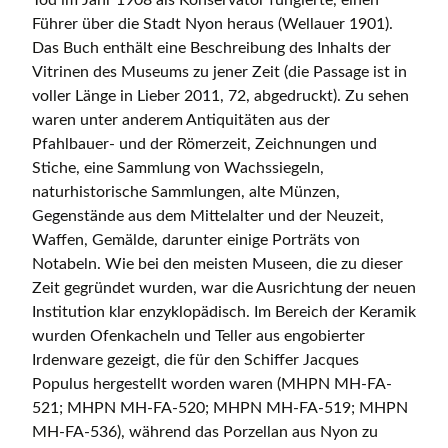
Tod im Jahr 1908 als Konservator fungierte, einen
Führer über die Stadt Nyon heraus (Wellauer 1901).
Das Buch enthält eine Beschreibung des Inhalts der
Vitrinen des Museums zu jener Zeit (die Passage ist in
voller Länge in Lieber 2011, 72, abgedruckt). Zu sehen
waren unter anderem Antiquitäten aus der
Pfahlbauer- und der Römerzeit, Zeichnungen und
Stiche, eine Sammlung von Wachssiegeln,
naturhistorische Sammlungen, alte Münzen,
Gegenstände aus dem Mittelalter und der Neuzeit,
Waffen, Gemälde, darunter einige Porträts von
Notabeln. Wie bei den meisten Museen, die zu dieser
Zeit gegründet wurden, war die Ausrichtung der neuen
Institution klar enzyklopädisch. Im Bereich der Keramik
wurden Ofenkacheln und Teller aus engobierter
Irdenware gezeigt, die für den Schiffer Jacques
Populus hergestellt worden waren (MHPN MH-FA-
521; MHPN MH-FA-520; MHPN MH-FA-519; MHPN
MH-FA-536), während das Porzellan aus Nyon zu