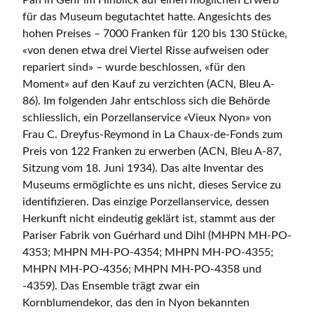
Pan in Genf im Hinblick auf einen möglichen Erwerb
für das Museum begutachtet hatte. Angesichts des
hohen Preises – 7000 Franken für 120 bis 130 Stücke,
«von denen etwa drei Viertel Risse aufweisen oder
repariert sind» – wurde beschlossen, «für den
Moment» auf den Kauf zu verzichten (ACN, Bleu A-
86). Im folgenden Jahr entschloss sich die Behörde
schliesslich, ein Porzellanservice «Vieux Nyon» von
Frau C. Dreyfus-Reymond in La Chaux-de-Fonds zum
Preis von 122 Franken zu erwerben (ACN, Bleu A-87,
Sitzung vom 18. Juni 1934). Das alte Inventar des
Museums ermöglichte es uns nicht, dieses Service zu
identifizieren. Das einzige Porzellanservice, dessen
Herkunft nicht eindeutig geklärt ist, stammt aus der
Pariser Fabrik von Guérhard und Dihl (MHPN MH-PO-
4353; MHPN MH-PO-4354; MHPN MH-PO-4355;
MHPN MH-PO-4356; MHPN MH-PO-4358 und
-4359). Das Ensemble trägt zwar ein
Kornblumendekor, das den in Nyon bekannten