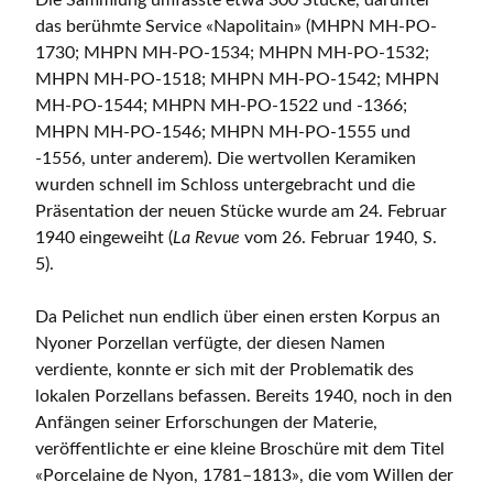
Die Sammlung umfasste etwa 300 Stücke, darunter
das berühmte Service «Napolitain» (MHPN MH-PO-
1730; MHPN MH-PO-1534; MHPN MH-PO-1532;
MHPN MH-PO-1518; MHPN MH-PO-1542; MHPN
MH-PO-1544; MHPN MH-PO-1522 und -1366;
MHPN MH-PO-1546; MHPN MH-PO-1555 und
-1556, unter anderem). Die wertvollen Keramiken
wurden schnell im Schloss untergebracht und die
Präsentation der neuen Stücke wurde am 24. Februar
1940 eingeweiht (
La Revue
vom 26. Februar 1940, S.
5).
Da Pelichet nun endlich über einen ersten Korpus an
Nyoner Porzellan verfügte, der diesen Namen
verdiente, konnte er sich mit der Problematik des
lokalen Porzellans befassen. Bereits 1940, noch in den
Anfängen seiner Erforschungen der Materie,
veröffentlichte er eine kleine Broschüre mit dem Titel
«Porcelaine de Nyon, 1781–1813», die vom Willen der