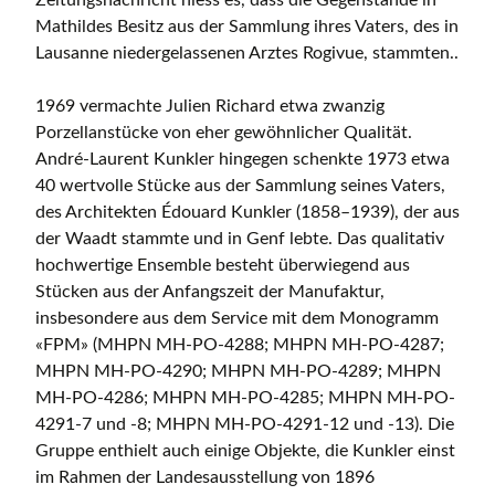
Zeitungsnachricht hiess es, dass die Gegenstände in
Mathildes Besitz aus der Sammlung ihres Vaters, des in
Lausanne niedergelassenen Arztes Rogivue, stammten..
1969 vermachte Julien Richard etwa zwanzig
Porzellanstücke von eher gewöhnlicher Qualität.
André-Laurent Kunkler hingegen schenkte 1973 etwa
40 wertvolle Stücke aus der Sammlung seines Vaters,
des Architekten Édouard Kunkler (1858–1939), der aus
der Waadt stammte und in Genf lebte. Das qualitativ
hochwertige Ensemble besteht überwiegend aus
Stücken aus der Anfangszeit der Manufaktur,
insbesondere aus dem Service mit dem Monogramm
«FPM» (MHPN MH-PO-4288; MHPN MH-PO-4287;
MHPN MH-PO-4290; MHPN MH-PO-4289; MHPN
MH-PO-4286; MHPN MH-PO-4285; MHPN MH-PO-
4291-7 und -8; MHPN MH-PO-4291-12 und -13). Die
Gruppe enthielt auch einige Objekte, die Kunkler einst
im Rahmen der Landesausstellung von 1896