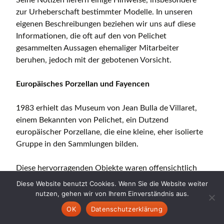
Seine Notizen liefern einige Hinweise, insbesondere
zur Urheberschaft bestimmter Modelle. In unseren
eigenen Beschreibungen beziehen wir uns auf diese
Informationen, die oft auf den von Pelichet
gesammelten Aussagen ehemaliger Mitarbeiter
beruhen, jedoch mit der gebotenen Vorsicht.
Europäisches Porzellan und Fayencen
1983 erhielt das Museum von Jean Bulla de Villaret,
einem Bekannten von Pelichet, ein Dutzend
europäischer Porzellane, die eine kleine, eher isolierte
Gruppe in den Sammlungen bilden.
Diese hervorragenden Objekte waren offensichtlich
von einem Keramikkenner gesammelt worden:
Diese Website benutzt Cookies. Wenn Sie die Website weiter
Besonders hervorzuheben sind ein Teller aus einem der
nutzen, gehen wir von Ihrem Einverständnis aus.
berühmtesten Service, das der Graf von Brühl in
OK
Datenschutzerklärung
Meissen bestellt hatte (MHPN MH-PO-4382), eine