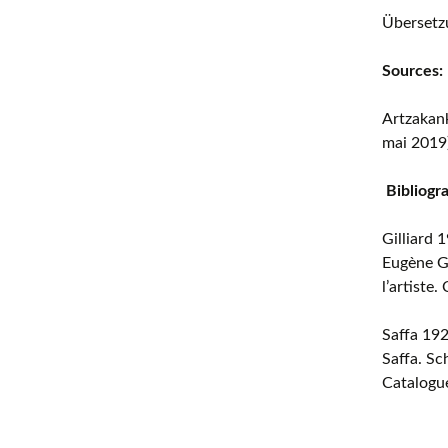
Übersetz
Sources:
Artzakank
mai 2019
Bibliogr
Gilliard 
Eugène Gi
l’artiste
Saffa 19
Saffa. Sc
Catalogue