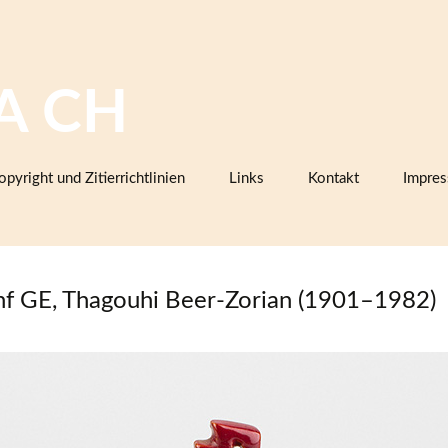
A CH
opyright und Zitierrichtlinien
Links
Kontakt
Impre
Bilddatenbanken mit Keramik,
Firmenkatalogen oder Musterbüc
Herstellermarken
f GE, Thagouhi Beer-Zorian (1901–1982)
Keramiklexika, Glossare,
Arbeitsanleitungen
Vereine, Arbeitsgemeinschaften,
Sammlerorganisationen
Museen und Institutionen in der
Schweiz (inklusive Projektpartner