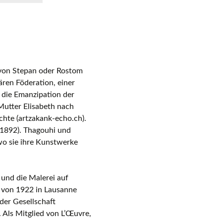
r von Stepan oder Rostom
ren Föderation, einer
r die Emanzipation der
Mutter Elisabeth nach
chte (artzakank-echo.ch).
 1892). Thagouhi und
wo sie ihre Kunstwerke
 und die Malerei auf
g von 1922 in Lausanne
 der Gesellschaft
 Als Mitglied von L’Œuvre,