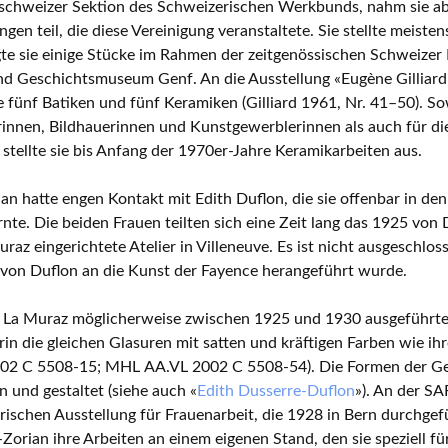
schweizer Sektion des Schweizerischen Werkbunds, nahm sie ab
ngen teil, die diese Vereinigung veranstaltete. Sie stellte meiste
te sie einige Stücke im Rahmen der zeitgenössischen Schweizer
d Geschichtsmuseum Genf. An die Ausstellung «Eugène Gilliard 
e fünf Batiken und fünf Keramiken (Gilliard 1961, Nr. 41–50). 
innen, Bildhauerinnen und Kunstgewerblerinnen als auch für die
stellte sie bis Anfang der 1970er-Jahre Keramikarbeiten aus.
an hatte engen Kontakt mit Edith Duflon, die sie offenbar in den
nte. Die beiden Frauen teilten sich eine Zeit lang das 1925 von
raz eingerichtete Atelier in Villeneuve. Es ist nicht ausgeschlos
 von Duflon an die Kunst der Fayence herangeführt wurde.
in La Muraz möglicherweise zwischen 1925 und 1930 ausgeführte
in die gleichen Glasuren mit satten und kräftigen Farben wie ih
02 C 5508-15; MHL AA.VL 2002 C 5508-54). Die Formen der Ge
 und gestaltet (siehe auch «
Edith Dusserre-Duflon
»). An der SA
ischen Ausstellung für Frauenarbeit, die 1928 in Bern durchgef
Zorian ihre Arbeiten an einem eigenen Stand, den sie speziell fü