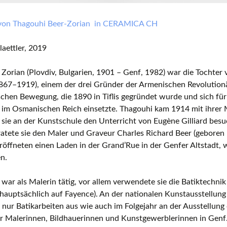
von Thagouhi Beer-Zorian in CERAMICA CH
laettler, 2019
Zorian (Plovdiv, Bulgarien, 1901 – Genf, 1982) war die Tochte
867–1919), einem der drei Gründer der Armenischen Revolutionä
ischen Bewegung, die 1890 in Tiflis gegründet wurde und sich fü
 im Osmanischen Reich einsetzte. Thagouhi kam 1914 mit ihrer 
sie an der Kunstschule den Unterricht von Eugène Gilliard besu
atete sie den Maler und Graveur Charles Richard Beer (geboren
röffneten einen Laden in der Grand’Rue in der Genfer Altstadt, 
en.
war als Malerin tätig, vor allem verwendete sie die Batiktechnik
hauptsächlich auf Fayence). An der nationalen Kunstausstellun
ie nur Batikarbeiten aus wie auch im Folgejahr an der Ausstellung
r Malerinnen, Bildhauerinnen und Kunstgewerblerinnen in Genf.