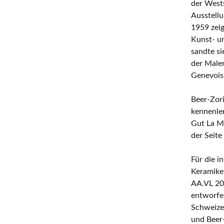
der West
Ausstellu
1959 zeig
Kunst- un
sandte si
der Maler
Genevois 
Beer-Zori
kennenler
Gut La Mu
der Seite
Für die 
Keramiker
AA.VL 20
entworfen
Schweizer
und Beer-