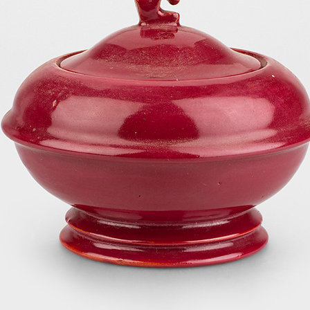
Europäische Töpferei- und
Keramikmuseen, Museen mit gro
Keramiksammlungen
Keramikfilme