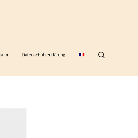
Suchen
ssum
Datenschutzerklärung
nach:
hern,
)