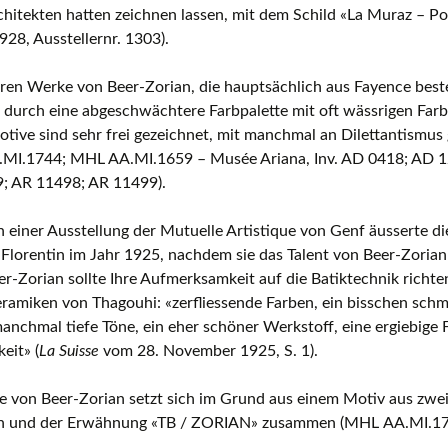
hitekten hatten zeichnen lassen, mit dem Schild «La Muraz – Pot
28, Ausstellernr. 1303).
ren Werke von Beer-Zorian, die hauptsächlich aus Fayence best
 durch eine abgeschwächtere Farbpalette mit oft wässrigen Farb
tive sind sehr frei gezeichnet, mit manchmal an Dilettantismu
MI.1744; MHL AA.MI.1659 – Musée Ariana, Inv. AD 0418; AD 1
; AR 11498; AR 11499).
h einer Ausstellung der Mutuelle Artistique von Genf äusserte di
Florentin im Jahr 1925, nachdem sie das Talent von Beer-Zorian 
er-Zorian sollte Ihre Aufmerksamkeit auf die Batiktechnik richten
ramiken von Thagouhi: «zerfliessende Farben, ein bisschen sch
nchmal tiefe Töne, ein eher schöner Werkstoff, eine ergiebige 
eit» (
La Suisse
vom 28. November 1925, S. 1).
e von Beer-Zorian setzt sich im Grund aus einem Motiv aus zwe
n und der Erwähnung «TB / ZORIAN» zusammen (MHL AA.MI.17