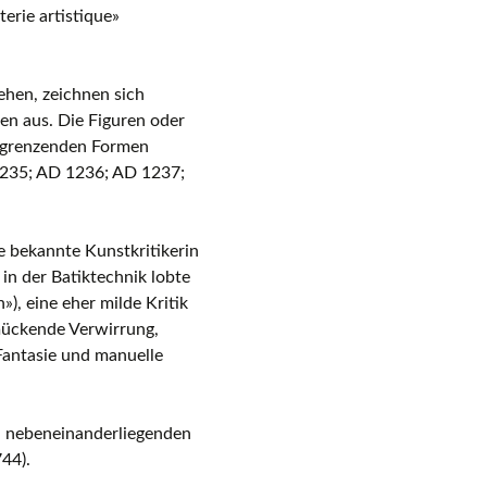
erie artistique»
ehen, zeichnen sich
en aus. Die Figuren oder
s grenzenden Formen
235; AD 1236; AD 1237;
e bekannte Kunstkritikerin
in der Batiktechnik lobte
»), eine eher milde Kritik
mückende Verwirrung,
Fantasie und manuelle
i nebeneinanderliegenden
44).