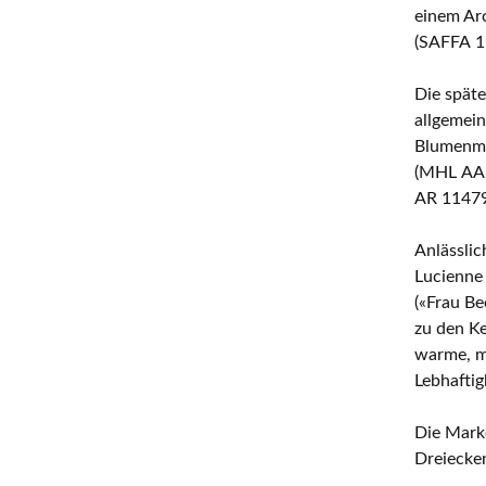
einem Arc
(SAFFA 19
Die späte
allgemein
Blumenmo
(MHL AA.
AR 11479
Anlässlic
Lucienne 
(«Frau Be
zu den Ke
warme, ma
Lebhaftigk
Die Mark
Dreiecke