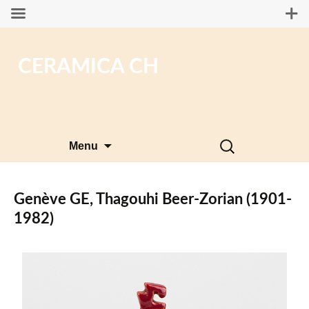
CERAMICA CH
Aller
Rechercher :
Menu
au
contenu
Genève GE, Thagouhi Beer-Zorian (1901-
1982)