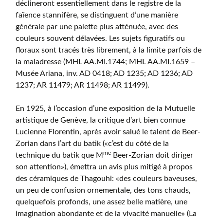
déclineront essentiellement dans le registre de la
faïence stannifère, se distinguent d’une manière
générale par une palette plus atténuée, avec des
couleurs souvent délavées. Les sujets figuratifs ou
floraux sont tracés très librement, à la limite parfois de
la maladresse (MHL AA.MI.1744; MHL AA.MI.1659 –
Musée Ariana, inv. AD 0418; AD 1235; AD 1236; AD
1237; AR 11479; AR 11498; AR 11499).
En 1925, à l’occasion d’une exposition de la Mutuelle
artistique de Genève, la critique d’art bien connue
Lucienne Florentin, après avoir salué le talent de Beer-
Zorian dans l’art du batik («c’est du côté de la
me
technique du batik que M
Beer-Zorian doit diriger
son attention»), émettra un avis plus mitigé à propos
des céramiques de Thagouhi: «des couleurs baveuses,
un peu de confusion ornementale, des tons chauds,
quelquefois profonds, une assez belle matière, une
imagination abondante et de la vivacité manuelle» (La