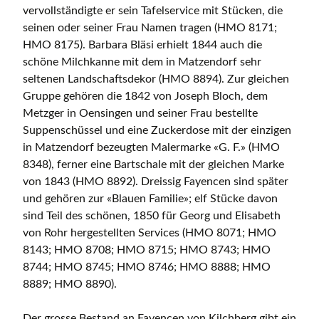
vervollständigte er sein Tafelservice mit Stücken, die
seinen oder seiner Frau Namen tragen (HMO 8171;
HMO 8175). Barbara Bläsi erhielt 1844 auch die
schöne Milchkanne mit dem in Matzendorf sehr
seltenen Landschaftsdekor (HMO 8894). Zur gleichen
Gruppe gehören die 1842 von Joseph Bloch, dem
Metzger in Oensingen und seiner Frau bestellte
Suppenschüssel und eine Zuckerdose mit der einzigen
in Matzendorf bezeugten Malermarke «G. F.» (HMO
8348), ferner eine Bartschale mit der gleichen Marke
von 1843 (HMO 8892). Dreissig Fayencen sind später
und gehören zur «Blauen Familie»; elf Stücke davon
sind Teil des schönen, 1850 für Georg und Elisabeth
von Rohr hergestellten Services (HMO 8071; HMO
8143; HMO 8708; HMO 8715; HMO 8743; HMO
8744; HMO 8745; HMO 8746; HMO 8888; HMO
8889; HMO 8890).
Der grosse Bestand an Fayencen von Kilchberg gibt ein