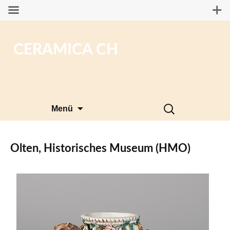
CERAMICA CH
Zum
Suchen
Menü
Inhalt
nach:
springen
Olten, Historisches Museum (HMO)