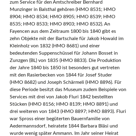
zum Service für den Amtschreiber Bernhard
Munzinger in Balsthal gehören (HMO 8531; HMO
8904; HMO 8534; HMO 8905; HMO 8539; HMO
8535; HMO 8533; HMO 8903; HMO 8532). An
Fayencen aus dem Zeitraum 1800 bis 1840 gibt es
zehn Objekte mit der Bartschale für Jakob Howald im
Kleinholz von 1832 (HMO 8681) und einer
bedeutenden Suppenschüssel für Johann Bosset in
Zunzgen (BL) von 1835 (HMO 8833). Die Produktion
der Jahre 1840 bis 1850 ist besonders gut vertreten
mit den Rasierbecken von 1844 für Josef Studer
(HMO 8682) und Joseph Schärmeli (HMO 8896). Für
diese Periode besitzt das Museum zudem Beispiele von
Services mit drei von Jakob Fluri 1842 bestellten
Stücken (HMO 8156; HMO 8139; HMO 8891) und
drei weiteren von 1843 (HMO 8897; HMO 8893). Fluri
war Spross einer begüterten Bauernfamilie von
Aedermannsdorf, heiratete 1844 Barbara Bläsi und
wurde wenig später Ammann. Im Jahr seiner Heirat