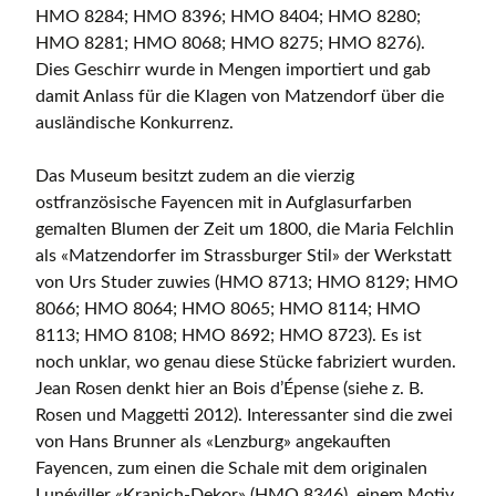
HMO 8284; HMO 8396; HMO 8404; HMO 8280;
HMO 8281; HMO 8068; HMO 8275; HMO 8276).
Dies Geschirr wurde in Mengen importiert und gab
damit Anlass für die Klagen von Matzendorf über die
ausländische Konkurrenz.
Das Museum besitzt zudem an die vierzig
ostfranzösische Fayencen mit in Aufglasurfarben
gemalten Blumen der Zeit um 1800, die Maria Felchlin
als «Matzendorfer im Strassburger Stil» der Werkstatt
von Urs Studer zuwies (HMO 8713; HMO 8129; HMO
8066; HMO 8064; HMO 8065; HMO 8114; HMO
8113; HMO 8108; HMO 8692; HMO 8723). Es ist
noch unklar, wo genau diese Stücke fabriziert wurden.
Jean Rosen denkt hier an Bois d’Épense (siehe z. B.
Rosen und Maggetti 2012). Interessanter sind die zwei
von Hans Brunner als «Lenzburg» angekauften
Fayencen, zum einen die Schale mit dem originalen
Lunéviller «Kranich-Dekor» (HMO 8346), einem Motiv,