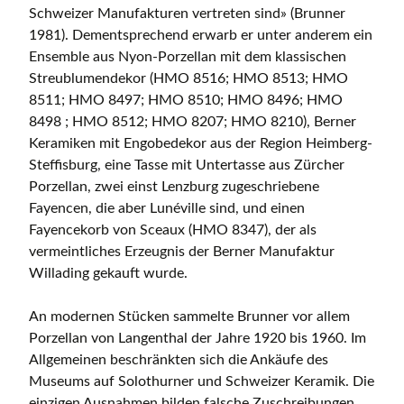
Schweizer Manufakturen vertreten sind» (Brunner
1981). Dementsprechend erwarb er unter anderem ein
Ensemble aus Nyon-Porzellan mit dem klassischen
Streublumendekor (HMO 8516; HMO 8513; HMO
8511; HMO 8497; HMO 8510; HMO 8496; HMO
8498 ; HMO 8512; HMO 8207; HMO 8210), Berner
Keramiken mit Engobedekor aus der Region Heimberg-
Steffisburg, eine Tasse mit Untertasse aus Zürcher
Porzellan, zwei einst Lenzburg zugeschriebene
Fayencen, die aber Lunéville sind, und einen
Fayencekorb von Sceaux (HMO 8347), der als
vermeintliches Erzeugnis der Berner Manufaktur
Willading gekauft wurde.
An modernen Stücken sammelte Brunner vor allem
Porzellan von Langenthal der Jahre 1920 bis 1960. Im
Allgemeinen beschränkten sich die Ankäufe des
Museums auf Solothurner und Schweizer Keramik. Die
einzigen Ausnahmen bilden falsche Zuschreibungen