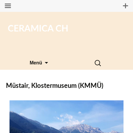
CERAMICA CH
Zum
Suchen
Menü
Inhalt
nach:
springen
Müstair, Klostermuseum (KMMÜ)