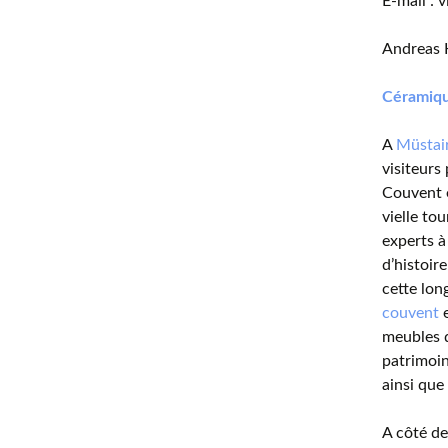
E-mail :
Andreas 
Céramiq
A
Müstai
visiteurs
Couvent e
vielle to
experts à
d’histoir
cette lon
couvent
e
meubles d
patrimoin
ainsi que
A côté de