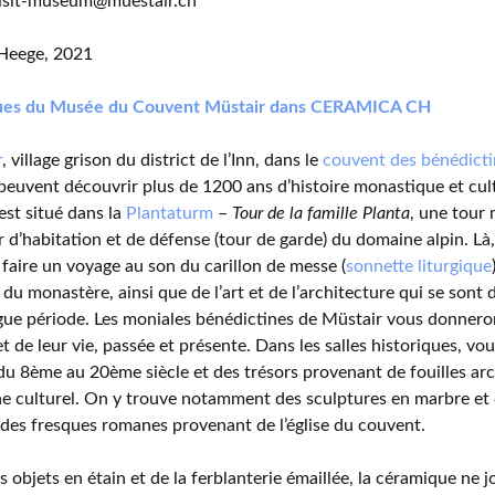
 visit-museum@muestair.ch
Heege, 2021
ues du Musée du Couvent Müstair dans CERAMICA CH
r
, village grison du district de l’Inn, dans le
couvent des bénédicti
 peuvent découvrir plus de 1200 ans d’histoire monastique et cul
st situé dans la
Plantaturm
–
Tour de la famille Planta
, une tour 
ur d’habitation et de défense (tour de garde) du domaine alpin. Là,
 faire un voyage au son du carillon de messe (
sonnette liturgique
e du monastère, ainsi que de l’art et de l’architecture qui se son
gue période. Les moniales bénédictines de Müstair vous donnero
t de leur vie, passée et présente. Dans les salles historiques, v
u 8ème au 20ème siècle et des trésors provenant de fouilles ar
e culturel. On y trouve notamment des sculptures en marbre et d
 des fresques romanes provenant de l’église du couvent.
s objets en étain et de la ferblanterie émaillée, la céramique ne 