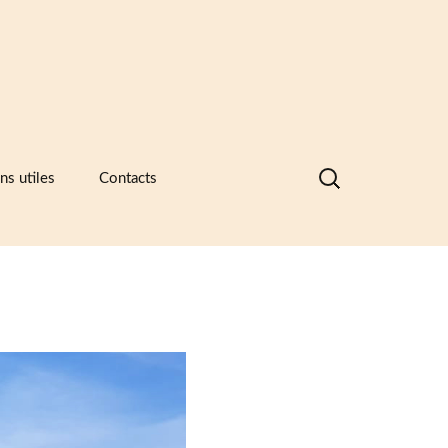
Rechercher :
ns utiles
Contacts
nques de données visuelles des
ramiques, des catalogues
ntreprises et des recueils de formes
motifs
ramique -Vocabulaire technique
sociations et principaux musées
ramiques
sées européens de la céramique