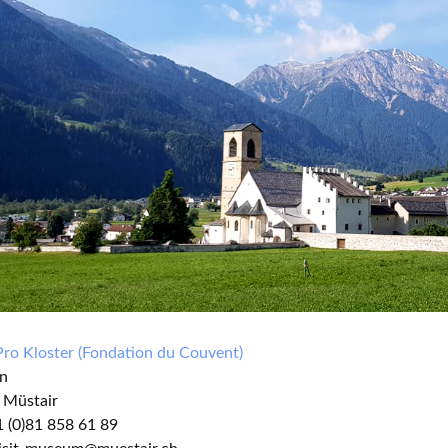
Vi
Mus
com
Pro Kloster (Fondation du Couvent)
nn
 Müstair
41 (0)81 858 61 89