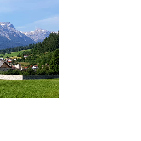
déos sur les céramiques
ées et institutions en Suisse (y
pris les partenaires du projet)