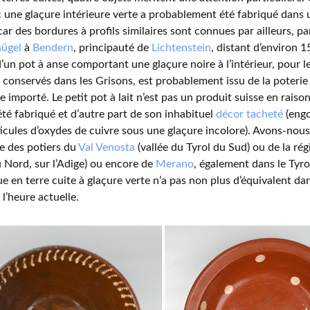
 une glaçure intérieure verte a probablement été fabriqué dans
car des bordures à profils similaires sont connues par ailleurs, p
ügel
à
Bendern
, principauté de
Lichtenstein
, distant d’environ 1
’un pot à anse comportant une glaçure noire à l’intérieur, pour l
s conservés dans les Grisons, est probablement issu de la poteri
tre importé. Le petit pot à lait n’est pas un produit suisse en rais
 été fabriqué et d’autre part de son inhabituel
décor tacheté
(engo
ticules d’oxydes de cuivre sous une glaçure incolore). Avons-nous
e des potiers du
Val Venosta
(vallée du Tyrol du Sud) ou de la ré
du Nord, sur l’Adige) ou encore de
Merano
, également dans le Tyro
ue en terre cuite à glaçure verte n’a pas non plus d’équivalent da
 l’heure actuelle.