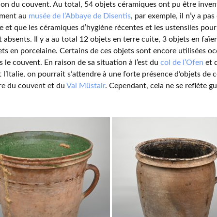
tion du couvent. Au total, 54 objets céramiques ont pu être inve
ement au
musée de l’Abbaye de Disentis
, par exemple, il n’y a pa
 et que les céramiques d’hygiène récentes et les ustensiles pour
 absents. Il y a au total 12 objets en terre cuite, 3 objets en faïe
ets en porcelaine. Certains de ces objets sont encore utilisées 
s le couvent. En raison de sa situation à l’est du
col de l’Ofen
et 
 l’Italie, on pourrait s’attendre à une forte présence d’objets de 
ire du couvent et du
Val Müstair
. Cependant, cela ne se reflète g