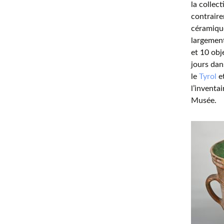
la collec
contrair
céramique
largement
et 10 obj
jours dan
le
Tyrol
et
l’inventa
Musée.