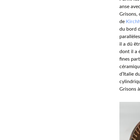
anse avec
Grisons, 
de
Kirchh
du bord d
parallèle
il a dû ê
dont il a
fines par
céramiqu
d’Italie 
cylindriq
Grisons à