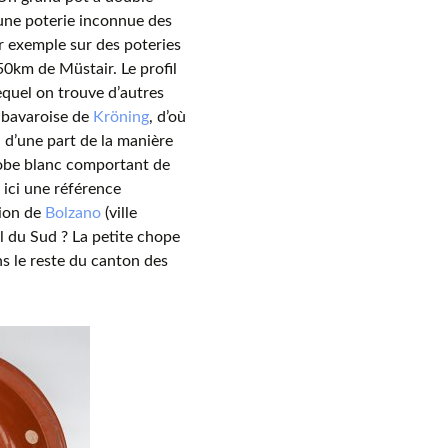
 une poterie inconnue des
ar exemple sur des poteries
50km de Müstair. Le profil
equel on trouve d’autres
e bavaroise de
Kröning
, d’où
on d’une part de la manière
be blanc comportant de
 ici une référence
gion de
Bolzano
(ville
l du Sud ? La petite chope
ns le reste du canton des