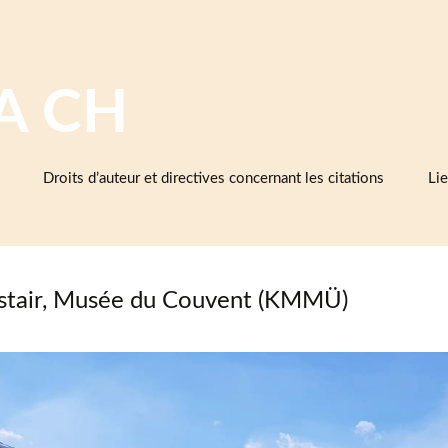
A CH
Droits d’auteur et directives concernant les citations
Lie
Ba
cé
d’e
et 
tair, Musée du Couvent (KMMÜ)
Cé
As
cé
Mu