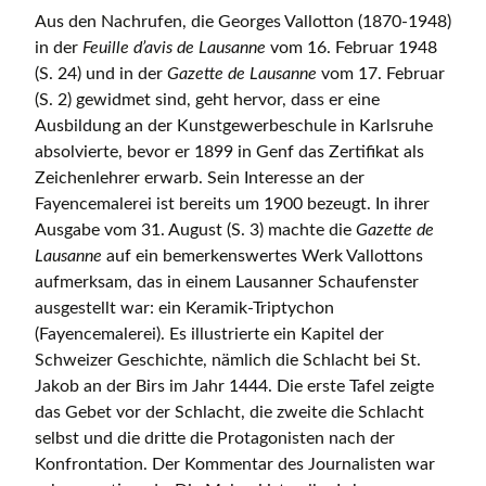
Aus den Nachrufen, die Georges Vallotton (1870-1948)
in der
Feuille d’avis de
Lausanne
vom 16. Februar 1948
(S. 24) und in der
Gazette de Lausanne
vom 17. Februar
(S. 2) gewidmet sind, geht hervor, dass er eine
Ausbildung an der Kunstgewerbeschule in Karlsruhe
absolvierte, bevor er 1899 in Genf das Zertifikat als
Zeichenlehrer erwarb. Sein Interesse an der
Fayencemalerei ist bereits um 1900 bezeugt. In ihrer
Ausgabe vom 31. August (S. 3) machte die
Gazette de
Lausanne
auf ein bemerkenswertes Werk Vallottons
aufmerksam, das in einem Lausanner Schaufenster
ausgestellt war: ein Keramik-Triptychon
(Fayencemalerei). Es illustrierte ein Kapitel der
Schweizer Geschichte, nämlich die Schlacht bei St.
Jakob an der Birs im Jahr 1444. Die erste Tafel zeigte
das Gebet vor der Schlacht, die zweite die Schlacht
selbst und die dritte die Protagonisten nach der
Konfrontation. Der Kommentar des Journalisten war