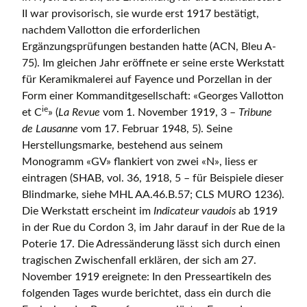
II war provisorisch, sie wurde erst 1917 bestätigt,
nachdem Vallotton die erforderlichen
Ergänzungsprüfungen bestanden hatte (ACN, Bleu A-
75). Im gleichen Jahr eröffnete er seine erste Werkstatt
für Keramikmalerei auf Fayence und Porzellan in der
Form einer Kommanditgesellschaft: «Georges Vallotton
ie
et C
» (
La Revue
vom 1. November 1919, 3 –
Tribune
de Lausanne
vom 17. Februar 1948, 5). Seine
Herstellungsmarke, bestehend aus seinem
Monogramm «GV» flankiert von zwei «N», liess er
eintragen (SHAB, vol. 36, 1918, 5 – für Beispiele dieser
Blindmarke, siehe MHL AA.46.B.57; CLS MURO 1236).
Die Werkstatt erscheint im
Indicateur vaudois
ab 1919
in der Rue du Cordon 3, im Jahr darauf in der Rue de la
Poterie 17. Die Adressänderung lässt sich durch einen
tragischen Zwischenfall erklären, der sich am 27.
November 1919 ereignete: In den Presseartikeln des
folgenden Tages wurde berichtet, dass ein durch die