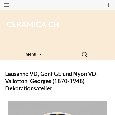
CERAMICA CH
Zum
Suchen
Menü
Inhalt
nach:
springen
Lausanne VD, Genf GE und Nyon VD,
Vallotton, Georges (1870-1948),
Dekorationsatelier