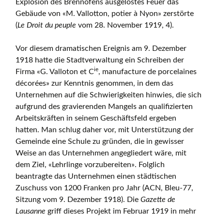
Explosion des Brennofens ausgelöstes Feuer das
Gebäude von «M. Vallotton, potier à Nyon» zerstörte
(
Le Droit du peuple
vom 28. November 1919, 4).
Vor diesem dramatischen Ereignis am 9. Dezember
1918 hatte die Stadtverwaltung ein Schreiben der
ie
Firma «G. Valloton et C
, manufacture de porcelaines
décorées» zur Kenntnis genommen, in dem das
Unternehmen auf die Schwierigkeiten hinwies, die sich
aufgrund des gravierenden Mangels an qualifizierten
Arbeitskräften in seinem Geschäftsfeld ergeben
hatten. Man schlug daher vor, mit Unterstützung der
Gemeinde eine Schule zu gründen, die in gewisser
Weise an das Unternehmen angegliedert wäre, mit
dem Ziel, «Lehrlinge vorzubereiten». Folglich
beantragte das Unternehmen einen städtischen
Zuschuss von 1200 Franken pro Jahr (ACN, Bleu-77,
Sitzung vom 9. Dezember 1918). Die
Gazette de
Lausanne
griff dieses Projekt im Februar 1919 in mehr