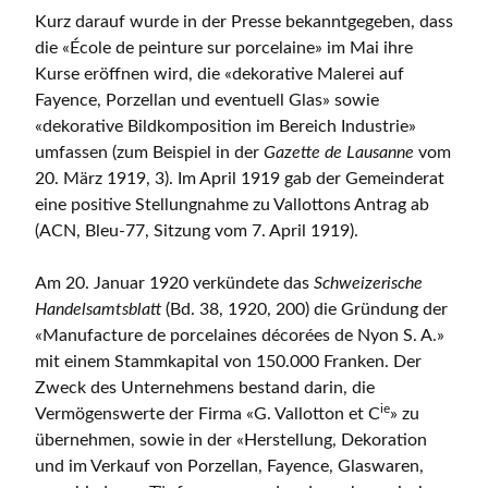
Kurz darauf wurde in der Presse bekanntgegeben, dass
die «École de peinture sur porcelaine» im Mai ihre
Kurse eröffnen wird, die «dekorative Malerei auf
Fayence, Porzellan und eventuell Glas» sowie
«dekorative Bildkomposition im Bereich Industrie»
umfassen (zum Beispiel in der
Gazette de Lausanne
vom
20. März 1919, 3). Im April 1919 gab der Gemeinderat
eine positive Stellungnahme zu Vallottons Antrag ab
(ACN, Bleu-77, Sitzung vom 7. April 1919).
Am 20. Januar 1920 verkündete das
Schweizerische
Handelsamtsblatt
(Bd. 38, 1920, 200) die Gründung der
«Manufacture de porcelaines décorées de Nyon S. A.»
mit einem Stammkapital von 150.000 Franken. Der
Zweck des Unternehmens bestand darin, die
ie
Vermögenswerte der Firma «G. Vallotton et C
» zu
übernehmen, sowie in der «Herstellung, Dekoration
und im Verkauf von Porzellan, Fayence, Glaswaren,