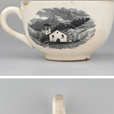
Europäische Töpferei- und
Keramikmuseen, Museen mit gro
Keramiksammlungen
Keramikfilme