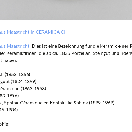
aus Maastricht in CERAMICA CH
aus Maastricht
: Dies ist eine Bezeichnung für die Keramik einer
ller Keramikfirmen, die ab ca. 1835 Porzellan, Steingut und Irde
lt haben:
ch (1853-1866)
egout (1834-1899)
Céramique (1863-1958)
83-1996)
x, Sphinx-Céramique en Koninklijke Sphinx (1899-1969)
45-1984)
phie: