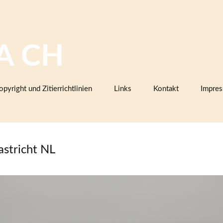
A CH
opyright und Zitierrichtlinien
Links
Kontakt
Impre
Bilddatenbanken mit Keramik,
Firmenkatalogen oder Musterbüc
Herstellermarken
stricht NL
Keramiklexika, Glossare,
Arbeitsanleitungen
Vereine, Arbeitsgemeinschaften,
Sammlerorganisationen
Museen und Institutionen in der
Schweiz (inklusive Projektpartner