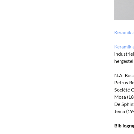
Keramik 
Keramik 
industrie
hergestel
N.A. Bos
Petrus R
Société 
Mosa (18
De Sphin
Jema (19
Bibliogra