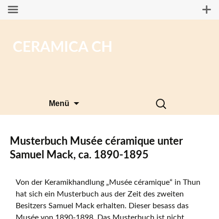
CERAMICA CH
Zum
Suchen
Menü
Inhalt
nach:
springen
Musterbuch Musée céramique unter
Samuel Mack, ca. 1890-1895
Von der Keramikhandlung „Musée céramique“ in Thun
hat sich ein Musterbuch aus der Zeit des zweiten
Besitzers Samuel Mack erhalten. Dieser besass das
Musée von 1890-1898. Das Musterbuch ist nicht