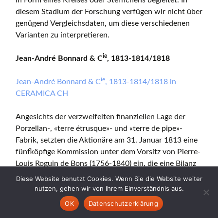
diesem Stadium der Forschung verfügen wir nicht über
genügend Vergleichsdaten, um diese verschiedenen
Varianten zu interpretieren.
ie
Jean-André Bonnard & C
, 1813-1814/1818
ie
Jean-André Bonnard & C
, 1813-1814/1818 in
CERAMICA CH
Angesichts der verzweifelten finanziellen Lage der
Porzellan-, «terre étrusque»- und «terre de pipe»-
Fabrik, setzten die Aktionäre am 31. Januar 1813 eine
fünfköpfige Kommission unter dem Vorsitz von Pierre-
Louis Roguin de Bons (1756-1840) ein, die eine Bilanz
erstellen und Vorschläge für die Zukunft machen
Diese Website benutzt Cookies. Wenn Sie die Website weiter
sollte. In den Augen der Kommission erforderte die
nutzen, gehen wir von Ihrem Einverständnis aus.
Aufrechterhaltung einer Keramikindustrie in Nyon die
OK
Datenschutzerklärung
Auflösung des ehemaligen Unternehmens «Dortu,