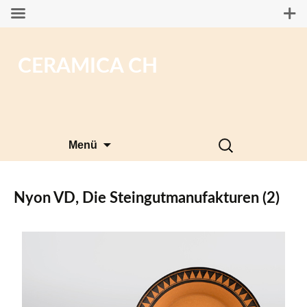
CERAMICA CH
Zum
Suchen
Menü
Inhalt
nach:
springen
Nyon VD, Die Steingutmanufakturen (2)