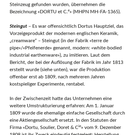
Steinzeug gefunden wurden, übernehmen die
e
Bezeichnung «DORTU et C.
» (MHPN MH-FA-1365).
Steingut
– Es war offensichtlich Dortus Hauptziel, das
Vorzeigeprodukt der modernen englischen Keramik,
„creamware“ – Steingut (in der Fabrik «terre de
pipe»/«Pfeifenerde» genannt, modern: «white-bodied
industrial earthenware»), zu imitieren. Laut dem
Bericht, der bei der Auflösung der Fabrik im Jahr 1813
erstellt wurde (siehe unten), war die Produktion
offenbar erst ab 1809, nach mehreren Jahren
kostspieliger Experimente, rentabel.
In der Zwischenzeit hatte das Unternehmen eine
weitere Umstrukturierung erfahren: Am 1. Januar
1809 wurde die ehemalige einfache Gesellschaft durch
eine Aktiengesellschaft ersetzt. In den Statuten der
ie
Firma «Dortu, Soulier, Doret & C
» vom 9. Dezember
1808 ist ihr Zweck eindeutig festgelegt: Herstellung