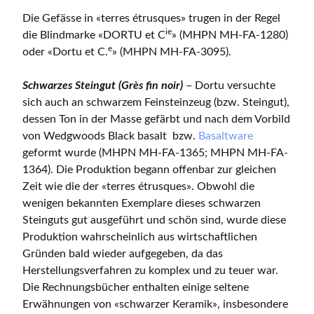
Die Gefässe in «terres étrusques» trugen in der Regel
ie
die Blindmarke «DORTU et C
» (MHPN MH-FA-1280)
e
oder «Dortu et C.
» (MHPN MH-FA-3095).
Schwarzes Steingut (Grès fin noir)
– Dortu versuchte
sich auch an schwarzem Feinsteinzeug (bzw. Steingut),
dessen Ton in der Masse gefärbt und nach dem Vorbild
von Wedgwoods Black basalt bzw.
Basaltware
geformt wurde (MHPN MH-FA-1365; MHPN MH-FA-
1364). Die Produktion begann offenbar zur gleichen
Zeit wie die der «terres étrusques». Obwohl die
wenigen bekannten Exemplare dieses schwarzen
Steinguts gut ausgeführt und schön sind, wurde diese
Produktion wahrscheinlich aus wirtschaftlichen
Gründen bald wieder aufgegeben, da das
Herstellungsverfahren zu komplex und zu teuer war.
Die Rechnungsbücher enthalten einige seltene
Erwähnungen von «schwarzer Keramik», insbesondere