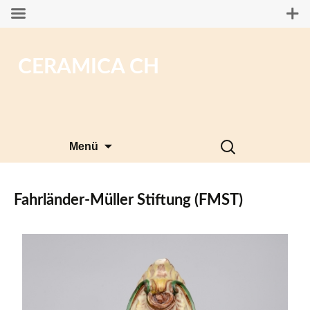
CERAMICA CH
Zum
Suchen
Menü
Inhalt
nach:
springen
Fahrländer-Müller Stiftung (FMST)