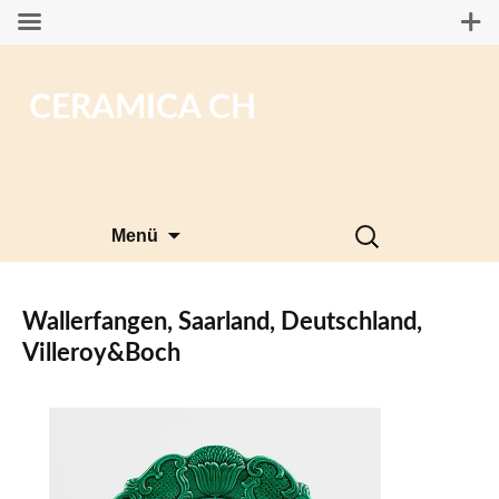
CERAMICA CH
Zum
Suchen
Menü
Inhalt
nach:
springen
Wallerfangen, Saarland, Deutschland,
Villeroy&Boch