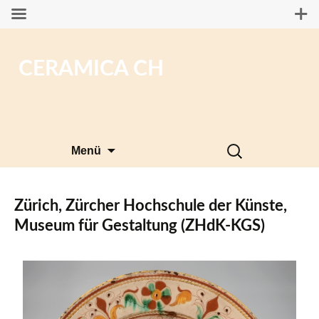
CERAMICA CH
Zum
Suchen
Menü
Inhalt
nach:
springen
Zürich, Zürcher Hochschule der Künste,
Museum für Gestaltung (ZHdK-KGS)