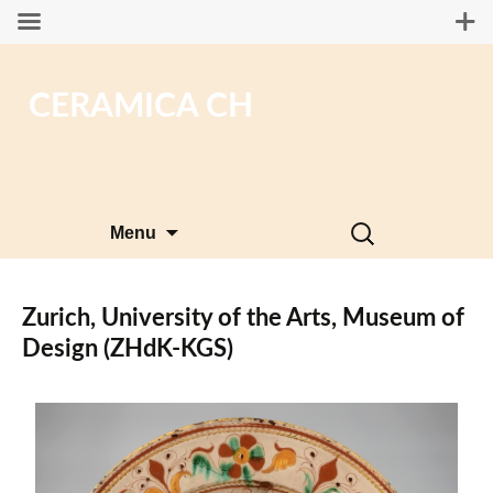
CERAMICA CH
Skip
Search
Menu
to
for:
content
Zurich, University of the Arts, Museum of
Design (ZHdK-KGS)