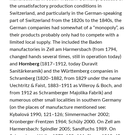
the unsatisfactory production conditions in
Switzerland, and particularly in the German-speaking
part of Switzerland from the 1820s to the 1840s, the
German companies had somewhat of a “monopoly”, as
their products probably only had to compete with a
limited local supply. The included the Baden
manufactories in Zell am Harmersbach (from 1794,
changed hands several times, still in operation today)
and
Hornberg
(1817–1912, today Duravit
Sanitärkeramik) and the Württemberg companies in
Schramberg (1820–1882, from 1829 under the name
Uechtritz & Faist, 1883–1911 as Villeroy & Boch, and
from 1912 as Schramberger Majolika Fabrik) and
numerous other small localities in southern Germany
(on the places of manufacture mentioned see:
Kybalová 1990, 121–126; Simmermacher 2002;
Kronberger-Frentzen 1964; Schüly 2000. On Zell am
Harmersbach: Spindler 2005; Sandfuchs 1989. On