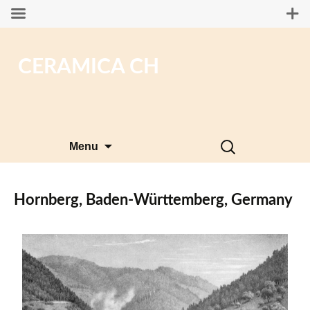
CERAMICA CH
Skip
Search
Menu
to
for:
content
Hornberg, Baden-Württemberg, Germany