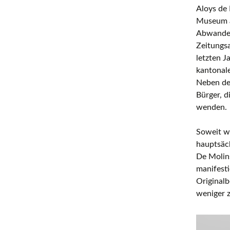
Aloys de 
Museum a
Abwander
Zeitungs
letzten J
kantonal
Neben den
Bürger, d
wenden.
Soweit w
hauptsäch
De Molin
manifesti
Original
weniger 