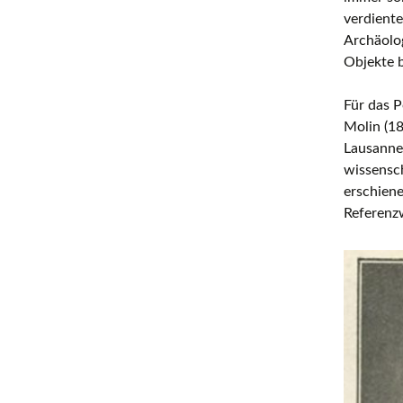
verdiente
Archäolo
Objekte b
Für das 
Molin (18
Lausanner
wissensch
erschiene
Referenz