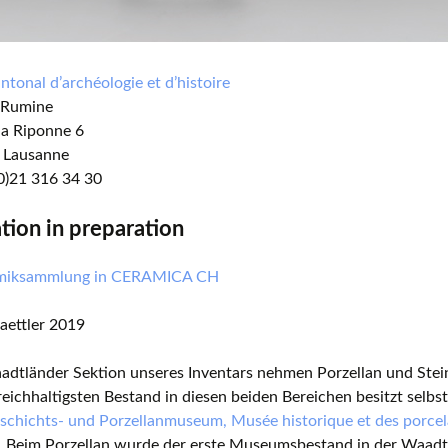
tonal d’archéologie et d’histoire
e Rumine
la Riponne 6
 Lausanne
(0)21 316 34 30
ation in preparation
amiksammlung in CERAMICA CH
aettler 2019
adtländer Sektion unseres Inventars nehmen Porzellan und Stein
reichhaltigsten Bestand in diesen beiden Bereichen besitzt selbs
schichts- und Porzellanmuseum, Musée historique et des porcel
. Beim Porzellan wurde der erste Museumsbestand in der Waadt