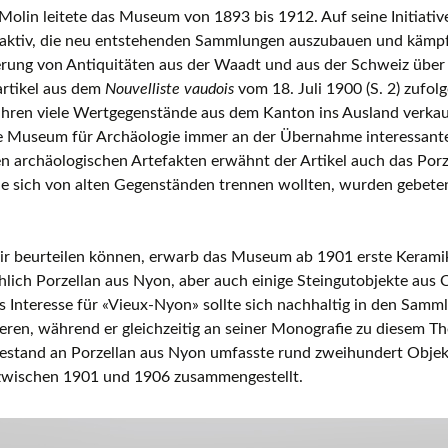
Molin leitete das Museum von 1893 bis 1912. Auf seine Initiativ
ktiv, die neu entstehenden Sammlungen auszubauen und kämpft
ung von Antiquitäten aus der Waadt und aus der Schweiz über
artikel aus dem
Nouvelliste
vaudois
vom 18. Juli 1900 (S. 2) zufol
ahren viele Wertgegenstände aus dem Kanton ins Ausland verkau
e Museum für Archäologie immer an der Übernahme interessanter
 archäologischen Artefakten erwähnt der Artikel auch das Porz
ie sich von alten Gegenständen trennen wollten, wurden gebeten
ir beurteilen können, erwarb das Museum ab 1901 erste Kerami
lich Porzellan aus Nyon, aber auch einige Steingutobjekte aus 
s Interesse für «Vieux-Nyon» sollte sich nachhaltig in den Sa
eren, während er gleichzeitig an seiner Monografie zu diesem T
bestand an Porzellan aus Nyon umfasste rund zweihundert Obje
zwischen 1901 und 1906 zusammengestellt.