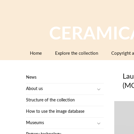
CERAMIC
Skip
Home
Explore the collection
Copyright a
to
content
Lau
News
(M
About us
Structure of the collection
How to use the image database
Museums