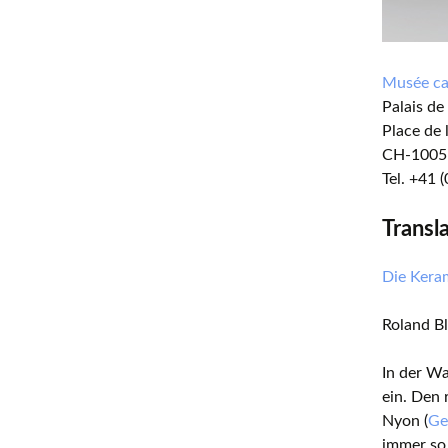
Musée can
Palais d
Place de 
CH-1005
Tel. +41 
Transl
Die Ker
Roland Bl
In der Wa
ein. Den 
Nyon (
Ge
immer so