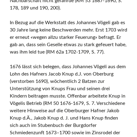
Nachbarschaft nicht gefährde (RM 53 1687-1690, S.
178, 189 und 190, 200).
In Bezug auf die Werkstatt des Johannes Vögeli gab es
30 Jahre lang keine Beschwerden mehr. Erst 1703 wird
er erneut «wegen allzu starker Feuerung» befragt. Er
gab an, dass sein Geselle etwas zu stark gefeuert habe,
was ihm leid tue (RM 62a 1702-1709, S. 77).
1676 lässt sich belegen, dass Johannes Vögeli aus dem
Lohn des Hafners Jacob Knup d.J. von Oberburg
(verstorben 1690), wöchentlich 2 Batzen zur
Unterstützung von Knups Frau und seinen drei
Kindern beitragen musste. Offenbar arbeitete Knup in
Vögelis Betrieb (RM 50 1676-1679, S. 7. Verschiedene
weitere Hinweise auf die Oberburger Hafner Jakob
Knup d.Ä., Jakob Knup d. J. und Hans Knup finden
sich auch im Stubenbuch der Burgdorfer
Schmiedenzunft 1673–1700 sowie im Zinsrodel der