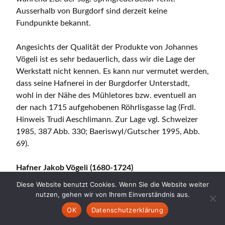
Ausserhalb von Burgdorf sind derzeit keine
Fundpunkte bekannt.
Angesichts der Qualität der Produkte von Johannes
Vögeli ist es sehr bedauerlich, dass wir die Lage der
Werkstatt nicht kennen. Es kann nur vermutet werden,
dass seine Hafnerei in der Burgdorfer Unterstadt,
wohl in der Nähe des Mühletores bzw. eventuell an
der nach 1715 aufgehobenen Röhrlisgasse lag (Frdl.
Hinweis Trudi Aeschlimann. Zur Lage vgl. Schweizer
1985, 387 Abb. 330; Baeriswyl/Gutscher 1995, Abb.
69).
Hafner Jakob Vögeli (1680-1724)
Diese Website benutzt Cookies. Wenn Sie die Website weiter
Genau andersherum verhält es sich mit der Werkstatt
nutzen, gehen wir von Ihrem Einverständnis aus.
des Hafners Jakob Vögeli, die beim Unterstadtbrand
OK
Datenschutzerklärung
von 1715 zerstört wurde. Jakob Vögeli wurde am 9.