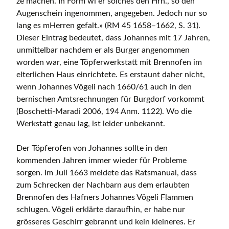
ze machen. In Form wi er sölches den Hrn., so den
Augenschein ingenommen, angegeben. Jedoch nur so
lang es mHerren gefalt.» (RM 45 1658–1662, S. 31).
Dieser Eintrag bedeutet, dass Johannes mit 17 Jahren,
unmittelbar nachdem er als Burger angenommen
worden war, eine Töpferwerkstatt mit Brennofen im
elterlichen Haus einrichtete. Es erstaunt daher nicht,
wenn Johannes Vögeli nach 1660/61 auch in den
bernischen Amtsrechnungen für Burgdorf vorkommt
(Boschetti-Maradi 2006, 194 Anm. 1122). Wo die
Werkstatt genau lag, ist leider unbekannt.
Der Töpferofen von Johannes sollte in den
kommenden Jahren immer wieder für Probleme
sorgen. Im Juli 1663 meldete das Ratsmanual, dass
zum Schrecken der Nachbarn aus dem erlaubten
Brennofen des Hafners Johannes Vögeli Flammen
schlugen. Vögeli erklärte daraufhin, er habe nur
grösseres Geschirr gebrannt und kein kleineres. Er