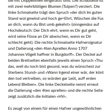
die mit Doppellinien eingefasst sind. Die Schauseite ist
mit zwei mehrblütigen Blumen (Tulpen?) verziert. Die
linke Schmalseite trägt den Spruch «der dich Im guten
Stand wol gmeind und hoch ge=Ehrt, Wüschen die Fus
an dich, wann du Bist umb gekehrt» (sinngemäss auf
Hochdeutsch: Der Dich ehrt, wenn es Dir gut geht,
wird seine Füsse an Dir abwischen, wenn es Dir
schlecht geht). Die rechte Schmalseite Hafnersignatur
und Datierung «den 4ten Aprellen Anno 1707
Johannes Vögeli haffner in Burgdorff». Der Deckel auf
beiden Breitseiten ebenfalls jeweils einen Spruch «Thu
das, weil du noch bist gesund, was du wünschest zur
Sterbens Stund» und «Wann Irgend einer wär, der könt
den tod vertreiben, so würden gar Leüt, auff erden
Lebend Bleiben». Die linke Deckelseite nennt erneut
die Datierung «den 4ten aprellen» und die rechte Seite
zeigt zusätzlich die Initialen «HV».
Es zeugt von einem für einen Hafner ungewöhnlichen