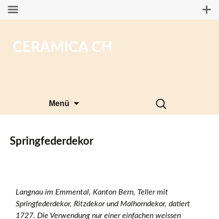
CERAMICA CH
Zum
Suchen
Menü
Inhalt
nach:
springen
Springfederdekor
Langnau im Emmental, Kanton Bern, Teller mit
Springfederdekor, Ritzdekor und Malhorndekor, datiert
1727. Die Verwendung nur einer einfachen weissen