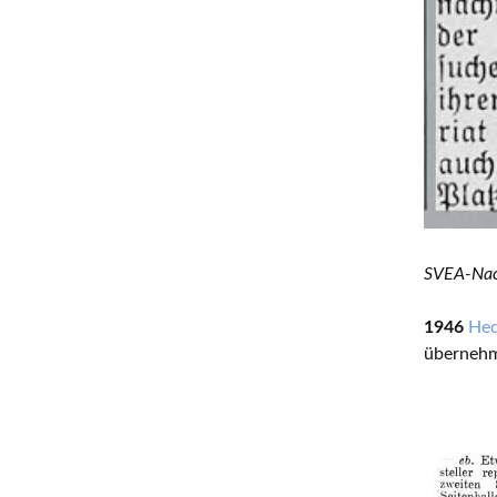
SVEA-Nac
1946
Hed
übernehm