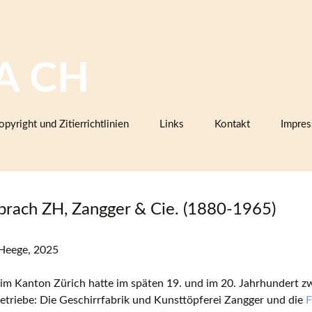
A CH
opyright und Zitierrichtlinien
Links
Kontakt
Impre
Bilddatenbanken mit Keramik,
Firmenkatalogen oder Musterbüc
Herstellermarken
rach ZH, Zangger & Cie. (1880-1965)
Keramiklexika, Glossare,
Arbeitsanleitungen
Heege, 2025
Vereine, Arbeitsgemeinschaften,
Sammlerorganisationen
im Kanton Zürich hatte im späten 19. und im 20. Jahrhundert z
Museen und Institutionen in der
triebe: Die Geschirrfabrik und Kunsttöpferei Zangger und die
F
Schweiz (inklusive Projektpartner