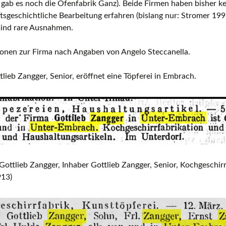
gab es noch die Ofenfabrik Ganz). Beide Firmen haben bisher k
tsgeschichtliche Bearbeitung erfahren (bislang nur: Stromer 19
Europäische Töpferei- und
Keramikmuseen, Museen mit gro
sind rare Ausnahmen.
Keramiksammlungen
ionen zur Firma nach Angaben von Angelo Steccanella.
Keramikfilme
lieb Zangger, Senior, eröffnet eine Töpferei in Embrach.
Gottlieb Zangger, Inhaber Gottlieb Zangger, Senior, Kochgeschir
13)