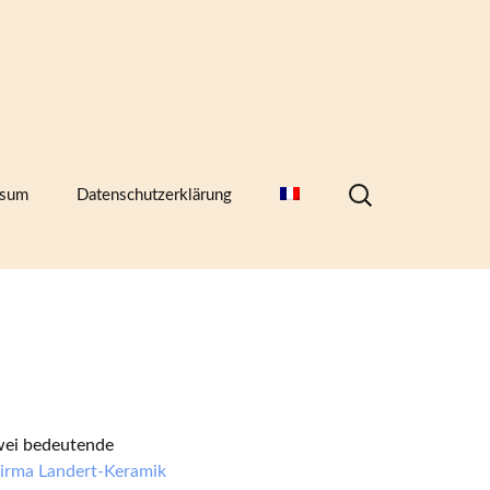
Suchen
ssum
Datenschutzerklärung
nach:
hern,
wei bedeutende
irma Landert-Keramik
)