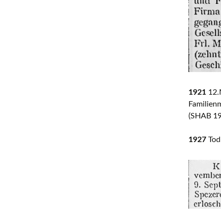
1921
12.M
Familienm
(SHAB 19
1927
Tod 