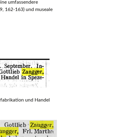
eine umfassendere
99, 162-163) und museale
ssen
rfabrikation und Handel