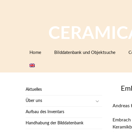
CERAMIC
Zum
Home
Bilddatenbank und Objektsuche
C
Inhalt
springen
Emb
Aktuelles
Über uns
Andreas 
Aufbau des Inventars
Embrach 
Handhabung der Bilddatenbank
Keramikbe