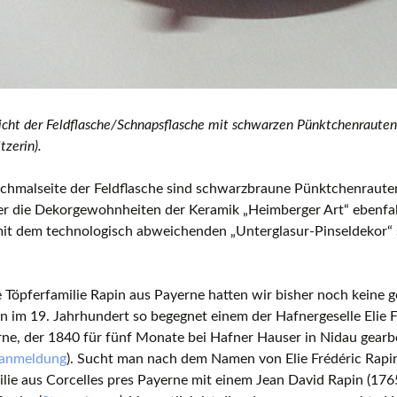
icht der Feldflasche/Schnapsflasche mit schwarzen Pünktchenrauten 
tzerin).
chmalseite der Feldflasche sind schwarzbraune Pünktchenrauten
er die Dekorgewohnheiten der Keramik „Heimberger Art“ ebenfal
mit dem technologisch abweichenden „Unterglasur-Pinseldekor“ 
 Töpferfamilie Rapin aus Payerne hatten wir bisher noch keine 
 im 19. Jahrhundert so begegnet einem der Hafnergeselle Elie 
ne, der 1840 für fünf Monate bei Hafner Hauser in Nidau gearbe
nanmeldung
). Sucht man nach dem Namen von Elie Frédéric Rapin
lie aus Corcelles pres Payerne mit einem Jean David Rapin (1765