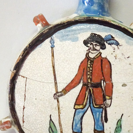
Europäische Töpferei- und
Keramikmuseen, Museen mit gro
Keramiksammlungen
Keramikfilme