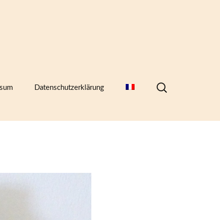
Suchen
ssum
Datenschutzerklärung
nach:
hern,
)