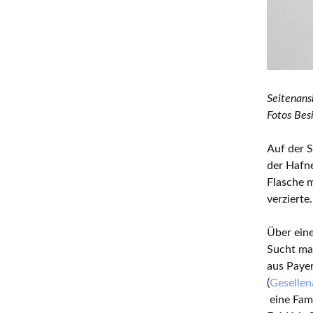
Seitenans
Fotos Besi
Auf der S
der Hafn
Flasche 
verzierte.
Über eine
Sucht man
aus Payer
(
Geselle
eine Fami