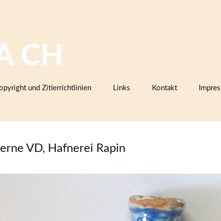
A CH
opyright und Zitierrichtlinien
Links
Kontakt
Impre
Bilddatenbanken mit Keramik,
Firmenkatalogen oder Musterbüc
Herstellermarken
erne VD, Hafnerei Rapin
Keramiklexika, Glossare,
Arbeitsanleitungen
Vereine, Arbeitsgemeinschaften,
Sammlerorganisationen
Museen und Institutionen in der
Schweiz (inklusive Projektpartner