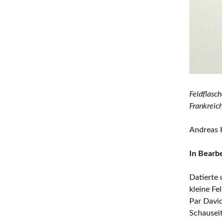
Feldflasc
Frankreich
Andreas H
In Bearb
Datierte 
kleine Fe
Par David
Schauseit