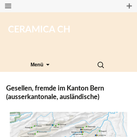
CERAMICA CH
Zum
Suchen
Menü
Inhalt
nach:
springen
Gesellen, fremde im Kanton Bern
(ausserkantonale, ausländische)