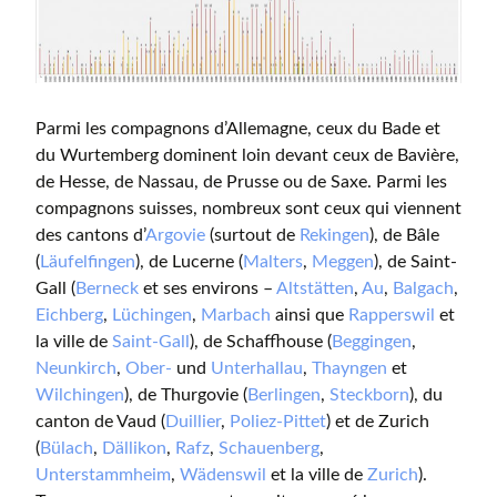
Parmi les compagnons d’Allemagne, ceux du Bade et
du Wurtemberg dominent loin devant ceux de Bavière,
de Hesse, de Nassau, de Prusse ou de Saxe. Parmi les
compagnons suisses, nombreux sont ceux qui viennent
des cantons d’
Argovie
(surtout de
Rekingen
), de Bâle
(
Läufelfingen
), de Lucerne (
Malters
,
Meggen
), de Saint-
Gall (
Berneck
et ses environs –
Altstätten
,
Au
,
Balgach
,
Eichberg
,
Lüchingen
,
Marbach
ainsi que
Rapperswil
et
la ville de
Saint-Gall
), de Schaffhouse (
Beggingen
,
Neunkirch
,
Ober-
und
Unterhallau
,
Thayngen
et
Wilchingen
), de Thurgovie (
Berlingen
,
Steckborn
), du
canton de Vaud (
Duillier
,
Poliez-Pittet
) et de Zurich
(
Bülach
,
Dällikon
,
Rafz
,
Schauenberg
,
Unterstammheim
,
Wädenswil
et la ville de
Zurich
).