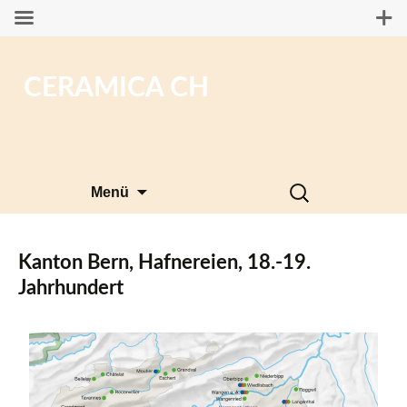
CERAMICA CH
Zum
Suchen
Menü
Inhalt
nach:
springen
Kanton Bern, Hafnereien, 18.-19.
Jahrhundert