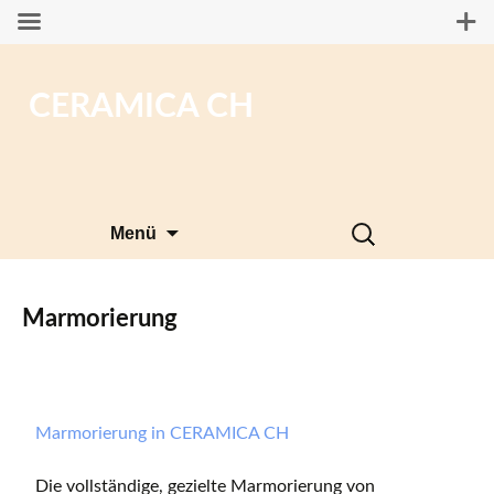
CERAMICA CH
Zum
Suchen
Menü
Inhalt
nach:
springen
Marmorierung
Marmorierung in CERAMICA CH
Die vollständige, gezielte Marmorierung von