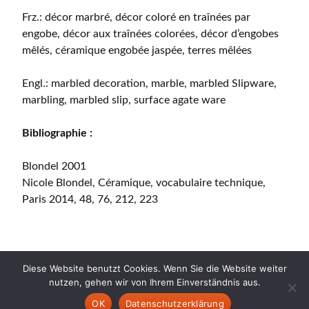
Frz.: décor marbré, décor coloré en traînées par
engobe, décor aux traînées colorées, décor d’engobes
mêlés, céramique engobée jaspée, terres mêlées
Engl.: marbled decoration, marble, marbled Slipware,
marbling, marbled slip, surface agate ware
Bibliographie :
Blondel 2001
Nicole Blondel, Céramique, vocabulaire technique,
Paris 2014, 48, 76, 212, 223
Diese Website benutzt Cookies. Wenn Sie die Website weiter
nutzen, gehen wir von Ihrem Einverständnis aus.
Copyright © 2026 CERAMICA CH. All Rights Reserved.
OK
Datenschutzerklärung