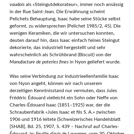
vaudois
als «Steingutdekorateur», immer noch ansässig
in der Rue Saint-Jean. Die Erwähnung scheint
Pelichets Behauptung, Isaac habe seine Stücke selbst
geformt, zu widersprechen (Pelichet 1985/2, 45). Die
wenigen Keramiken, die wir untersuchen konnten,
deuten darauf hin, dass Isaac einfach feines Steingut
dekorierte, das industriell hergestellt und sehr
wahrscheinlich als Schrühbrand (Biscuit) von der
Manufacture de poteries fines
in Nyon geliefert wurde.
Was seine Verbindung zur Industrieellenfamilie Isaac
von Nyon angeht, können wir nach unserem
derzeitigen Kenntnisstand nur vermuten, dass Jules
Frédéric Édouard vielleicht ein Sohn oder Neffe von
Charles-Édouard Isaac (1851–1925) war, der die
Schraubenfabrik «Jules Isaac et fils S. A.» zwischen
1906 und 1916 leitete (Schweizerisches Handelsblatt
[SHAB], Bd. 25, 1907, S. 439 – Nachruf auf Charles-
Édouard, in:
Feuille d’avis de Lausanne
vom 30. Oktober