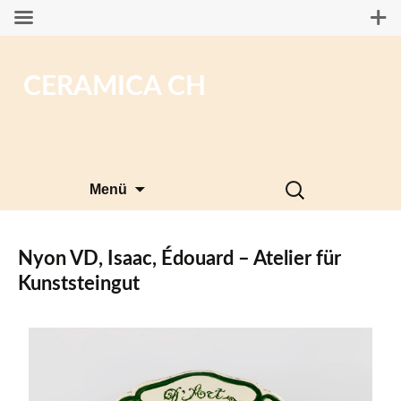
CERAMICA CH
Zum
Suchen
Menü
Inhalt
nach:
springen
Nyon VD, Isaac, Édouard – Atelier für
Kunststeingut