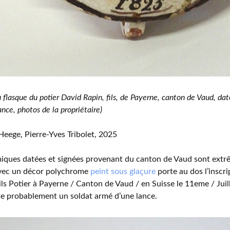
 flasque du potier David Rapin, fils, de Payerne, canton de Vaud, da
ance, photos de la propriétaire)
eege, Pierre-Yves Tribolet, 2025
iques datées et signées provenant du canton de Vaud sont extr
vec un décor polychrome
peint sous glaçure
porte au dos l’inscri
ils Potier à Payerne / Canton de Vaud / en Suisse le 11eme / Juill
e probablement un soldat armé d’une lance.