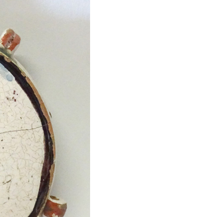
déos sur les céramiques
ées et institutions en Suisse (y
pris les partenaires du projet)