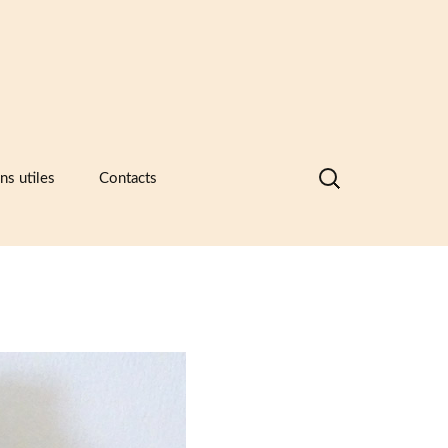
Rechercher :
ns utiles
Contacts
nques de données visuelles des
ramiques, des catalogues
ntreprises et des recueils de formes
motifs
ramique -Vocabulaire technique
sociations et principaux musées
ramiques
sées européens de la céramique