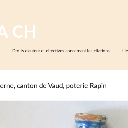
A CH
Droits d’auteur et directives concernant les citations
Lie
Ba
cé
d’e
et 
erne, canton de Vaud, poterie Rapin
Cé
As
cé
Mu