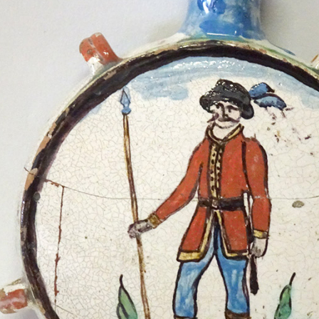
Vi
Mus
com