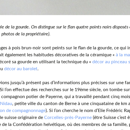
le de la gourde. On distingue sur le flan quatre points noirs disposés
 photos de la propriétaire).
ges à pois brun-noir sont peints sur le flan de la gourde, ce qui i
it également les habitudes décoratives de la céramique «
à la m
 décoré sa gourde en utilisant la technique du «
décor au pinceau 
du
décor au barolet
.
ions jusqu’à présent pas d’informations plus précises sur une fa
Si l’on effectue des recherches sur le 19ème siècle, on tombe sur
 compagnon potier de Payerne, qui a travaillé pendant cinq moi
Nidau
, petite ville du canton de Berne à une cinquataine de km
tion de compagnonnage
). Si l’on cherche le nom d’Elie Frédéric R
le suisse originaire de
Corcelles-près-Payerne
(être Suisse c’est ê
e la Confédération helvétique, où des membres de sa famille, pa