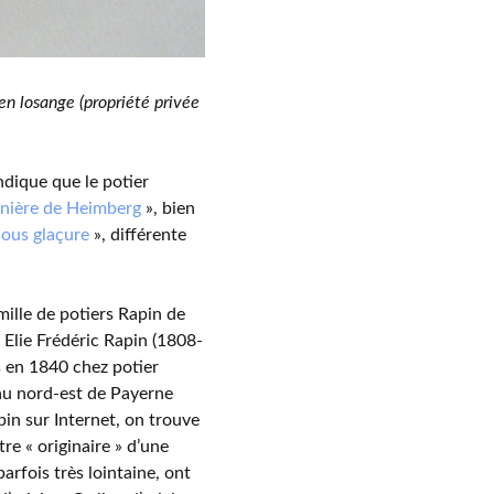
 en losange (propriété privée
ndique que le potier
anière de Heimberg
», bien
sous glaçure
», différente
mille de potiers Rapin de
 Elie Frédéric Rapin (1808-
s en 1840 chez potier
 au nord-est de Payerne
apin sur Internet, on trouve
tre « originaire » d’une
rfois très lointaine, ont