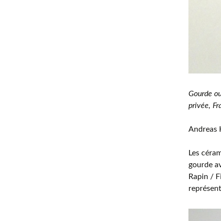
Gourde ou
privée, Fr
Andreas H
Les céram
gourde a
Rapin / F
représent