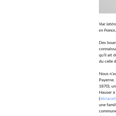
Vue latéra
en France,
Des losan
connaissa
qu’il ait
du celle 
Nous n’av
Payerne. 
1870), un
Hauser à
(
déclara
une famil
commune d