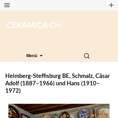
CERAMICA CH
Zum
Suchen
Menü
Inhalt
nach:
springen
Heimberg-Steffisburg BE, Schmalz, Cäsar
Adolf (1887–1966) und Hans (1910–
1972)