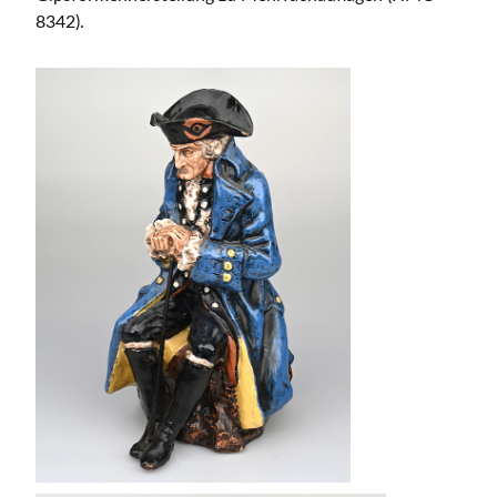
8342).