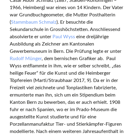
Cäsar Adolf Schmalz (1887, Stalden-Konolfingen –
1966, Heimberg) war eines von 14 Kindern. Der Vater
war Grundbuchgeometer, die Mutter Posthalterin
(
Stammbaum Schmalz
). Er besuchte die
Sekundarschule in Grosshöchstetten. Anschliessend
absolvierte er unter
Paul Wyss
eine dreijährige
Ausbildung als Zeichner am Kantonalen
Gewerbemuseum in Bern. Die Prüfung legte er unter
Rudolf Münger
, dem bernischen Grafiker ab. Paul
Wyss entflammte in ihm, wie er selber schreibt, „das
heilige Feuer“ für die Kunst und die Heimberger
Töpfereien (Marti/Straubhaar 2017, 9). Da er in der
Freizeit viel zeichnete und Tonplastiken fabrizierte,
ermunterte man ihn, sich um ein Stipendium beim
Kanton Bern zu bewerben, das er auch erhielt. 1908
fuhr er nach Spanien, wo er im Prado-Museum die
ausgestellte Kunst studierte und für eine
Porzellanmanufaktur Tier- und Stierkämpfer-Figuren
modellierte. Nach einem weiteren Jahresaufenthalt in