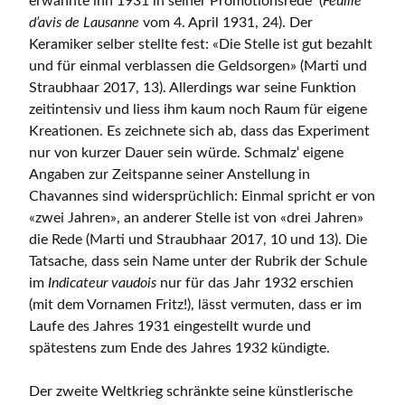
erwähnte ihn 1931 in seiner Promotionsrede (
Feuille
d’avis de Lausanne
vom 4. April 1931, 24). Der
Keramiker selber stellte fest: «Die Stelle ist gut bezahlt
und für einmal verblassen die Geldsorgen» (Marti und
Straubhaar 2017, 13). Allerdings war seine Funktion
zeitintensiv und liess ihm kaum noch Raum für eigene
Kreationen. Es zeichnete sich ab, dass das Experiment
nur von kurzer Dauer sein würde. Schmalz‘ eigene
Angaben zur Zeitspanne seiner Anstellung in
Chavannes sind widersprüchlich: Einmal spricht er von
«zwei Jahren», an anderer Stelle ist von «drei Jahren»
die Rede (Marti und Straubhaar 2017, 10 und 13). Die
Tatsache, dass sein Name unter der Rubrik der Schule
im
Indicateur vaudois
nur für das Jahr 1932 erschien
(mit dem Vornamen Fritz!), lässt vermuten, dass er im
Laufe des Jahres 1931 eingestellt wurde und
spätestens zum Ende des Jahres 1932 kündigte.
Der zweite Weltkrieg schränkte seine künstlerische