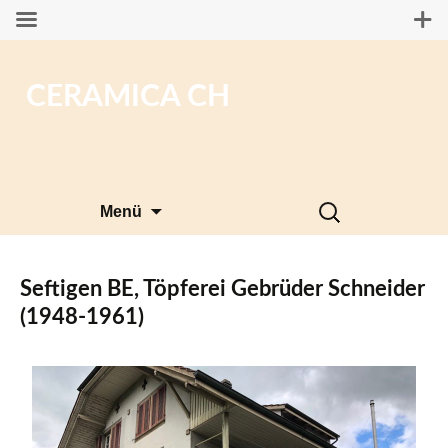
CERAMICA CH
Zum
Suchen
Menü
Inhalt
nach:
springen
Seftigen BE, Töpferei Gebrüder Schneider
(1948-1961)