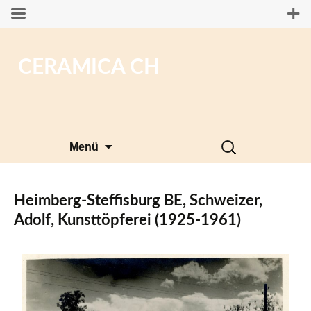
CERAMICA CH
Zum
Suchen
Menü
Inhalt
nach:
springen
Heimberg-Steffisburg BE, Schweizer,
Adolf, Kunsttöpferei (1925-1961)