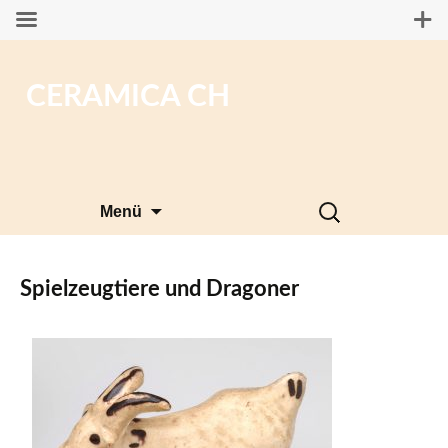
CERAMICA CH
Zum
Suchen
Menü
Inhalt
nach:
springen
Spielzeugtiere und Dragoner